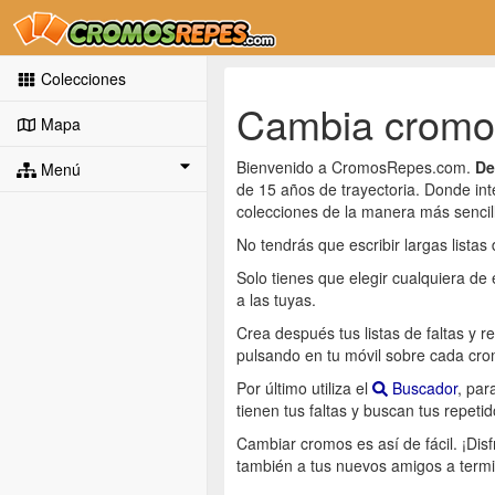
Colecciones
Cambia cromos
Mapa
Bienvenido a CromosRepes.com.
De
Menú
de 15 años de trayectoria. Donde int
colecciones de la manera más sencil
No tendrás que escribir largas listas 
Solo tienes que elegir cualquiera de
a las tuyas.
Crea después tus listas de faltas y r
pulsando en tu móvil sobre cada cro
Por último utiliza el
Buscador
, pa
tienen tus faltas y buscan tus repetid
Cambiar cromos es así de fácil. ¡Di
también a tus nuevos amigos a termi