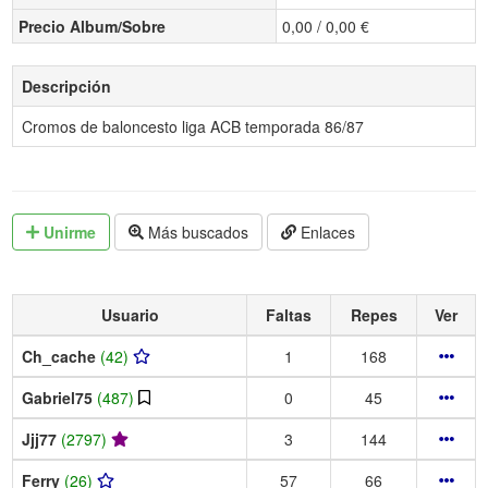
Precio Album/Sobre
0,00 / 0,00 €
Descripción
Cromos de baloncesto liga ACB temporada 86/87
Unirme
Más buscados
Enlaces
Usuario
Faltas
Repes
Ver
Ch_cache
(42)
1
168
Gabriel75
(487)
0
45
Jjj77
(2797)
3
144
Ferry
(26)
57
66