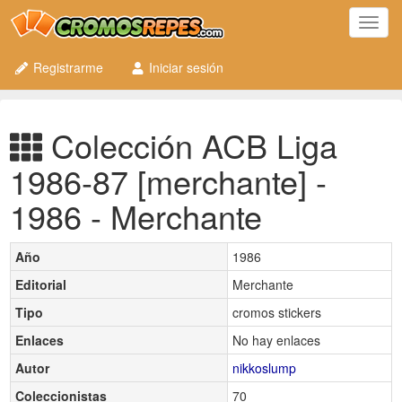
Toggl
navig
Registrarme
Iniciar sesión
Colección ACB Liga
1986-87 [merchante] -
1986 - Merchante
Año
1986
Editorial
Merchante
Tipo
cromos stickers
Enlaces
No hay enlaces
Autor
nikkoslump
Coleccionistas
70