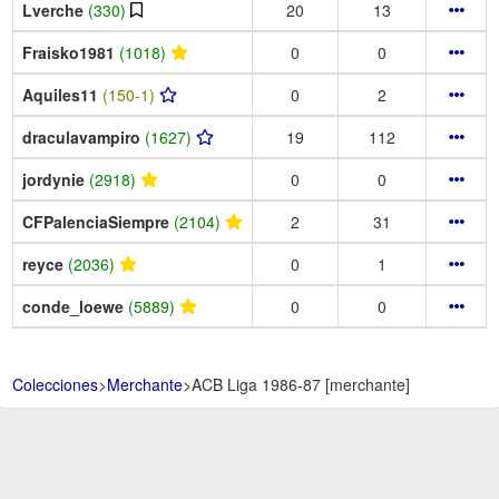
Lverche
(330)
20
13
Fraisko1981
(1018)
0
0
Aquiles11
(150-1)
0
2
draculavampiro
(1627)
19
112
jordynie
(2918)
0
0
CFPalenciaSiempre
(2104)
2
31
reyce
(2036)
0
1
conde_loewe
(5889)
0
0
Colecciones
>
Merchante
>
ACB Liga 1986-87 [merchante]