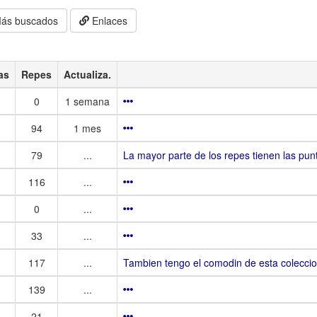
ás buscados
Enlaces
as
Repes
Actualiza.
0
1 semana
94
1 mes
79
...
La mayor parte de los repes tienen las pun
116
...
0
...
33
...
117
...
Tambien tengo el comodin de esta colecci
139
...
21
...