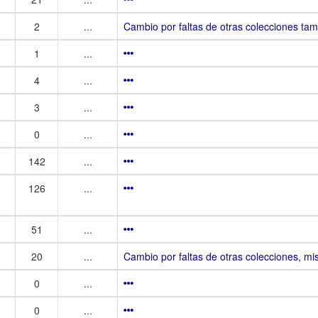
2
...
Cambio por faltas de otras colecciones tam
1
...
4
...
3
...
0
...
142
...
126
...
51
...
20
...
Cambio por faltas de otras colecciones, mis 
0
...
0
...