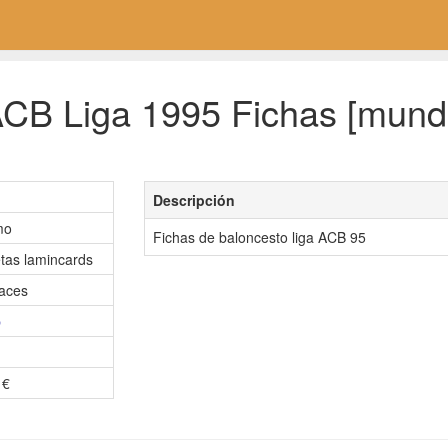
CB Liga 1995 Fichas [mundi
Descripción
mo
Fichas de baloncesto liga ACB 95
etas lamincards
aces
p
 €