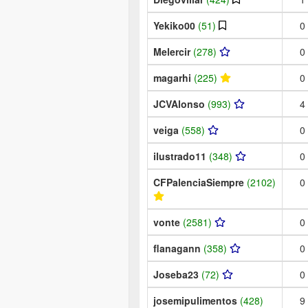
Yekiko00
(51)
0
Melercir
(278)
0
magarhi
(225)
0
JCVAlonso
(993)
4
veiga
(558)
0
ilustrado11
(348)
0
CFPalenciaSiempre
(2102)
0
vonte
(2581)
0
flanagann
(358)
0
Joseba23
(72)
0
josemipulimentos
(428)
9