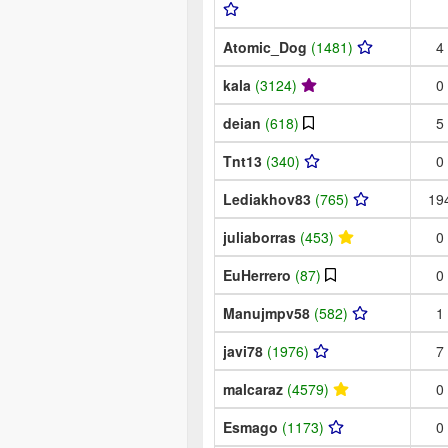
Atomic_Dog
(1481)
4
kala
(3124)
0
deian
(618)
5
Tnt13
(340)
0
Lediakhov83
(765)
19
juliaborras
(453)
0
EuHerrero
(87)
0
Manujmpv58
(582)
1
javi78
(1976)
7
malcaraz
(4579)
0
Esmago
(1173)
0