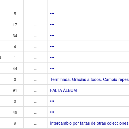
5
...
17
...
34
...
4
...
4
1
...
44
...
0
...
Terminada. Gracias a todos. Cambio repes 
91
...
FALTA ÁLBUM
0
...
49
...
9
...
Intercambio por faltas de otras coleccione