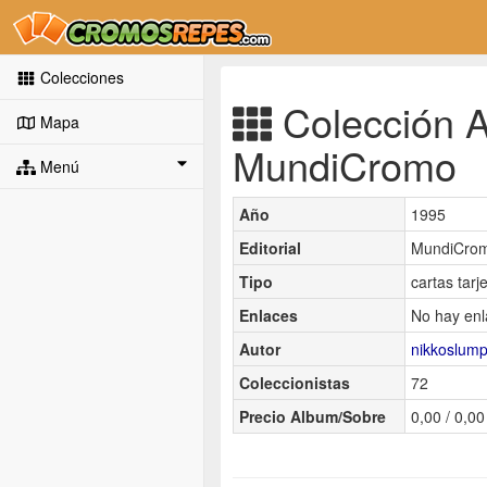
Colecciones
Colección A
Mapa
MundiCromo
Menú
Año
1995
Editorial
MundiCro
Tipo
cartas tarj
Enlaces
No hay enl
Autor
nikkoslum
Coleccionistas
72
Precio Album/Sobre
0,00 / 0,00