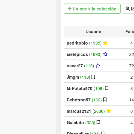
Unirme
a la colección
M
Usuario
Falt
pedritobio
(1905)
4
sietepicos
(1890)
22
oscar27
(110)
72
Jmgm
(118)
2
MrPotato970
(106)
8
Cebotron57
(162)
14
marcus2121
(2638)
0
Gambito
(325)
4
Diegovillar
(424)
1