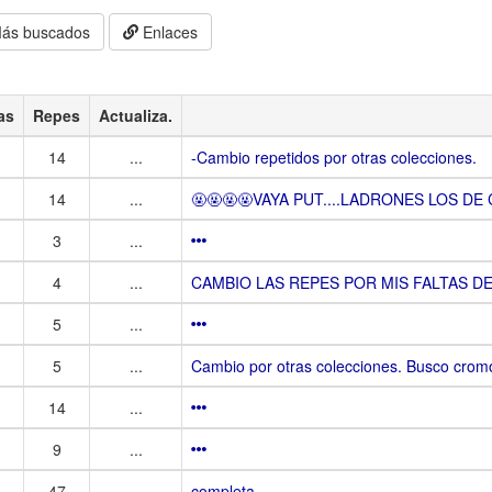
ás buscados
Enlaces
as
Repes
Actualiza.
14
...
-Cambio repetidos por otras colecciones.
14
...
🤬🤬🤬🤬VAYA PUT....LADRONES LOS DE
3
...
4
...
CAMBIO LAS REPES POR MIS FALTAS D
5
...
5
...
Cambio por otras colecciones. Busco cromo
14
...
9
...
47
...
completa