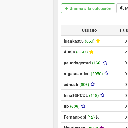
Unirme
a la colección
M
Usuario
Falt
juanka333
(859)
0
Altaja
(3747)
2
paucrisgerard
(166)
0
rugatasartico
(2950)
0
adriesti
(606)
0
Irina98RCDE
(119)
0
fib
(606)
0
Fernanpopi
(12)
0
Mauritazos
(2983)
0