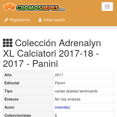
Toggl
navig
Registrarme
Iniciar sesión
Colección Adrenalyn
XL Calciatori 2017-18 -
2017 - Panini
Año
2017
Editorial
Panini
Tipo
cartas tarjetas lamincards
Enlaces
No hay enlaces
Autor
vmendez
Coleccionistas
6