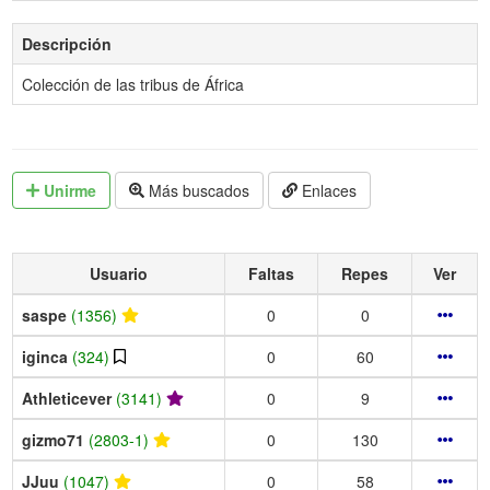
Descripción
Colección de las tribus de África
Unirme
Más buscados
Enlaces
Usuario
Faltas
Repes
Ver
saspe
(1356)
0
0
iginca
(324)
0
60
Athleticever
(3141)
0
9
gizmo71
(2803-1)
0
130
JJuu
(1047)
0
58