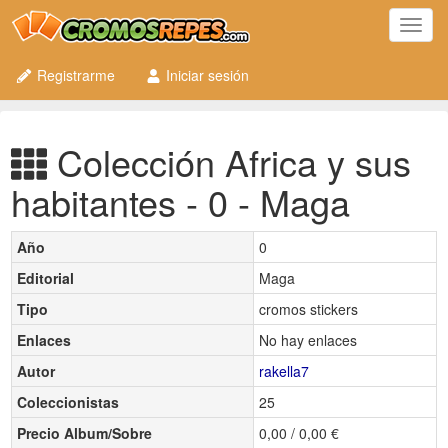
Toggl
navig
Registrarme
Iniciar sesión
Colección Africa y sus
habitantes - 0 - Maga
Año
0
Editorial
Maga
Tipo
cromos stickers
Enlaces
No hay enlaces
Autor
rakella7
Coleccionistas
25
Precio Album/Sobre
0,00 / 0,00 €