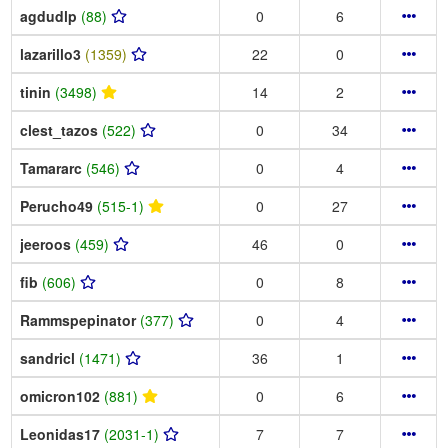
agdudlp
(88)
0
6
lazarillo3
(1359)
22
0
tinin
(3498)
14
2
clest_tazos
(522)
0
34
Tamararc
(546)
0
4
Perucho49
(515-1)
0
27
jeeroos
(459)
46
0
fib
(606)
0
8
Rammspepinator
(377)
0
4
sandricl
(1471)
36
1
omicron102
(881)
0
6
Leonidas17
(2031-1)
7
7