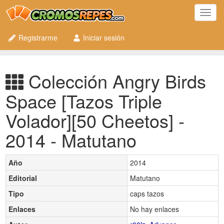
Toggl
navig
Registrarme
Iniciar sesión
Colección Angry Birds
Space [Tazos Triple
Volador][50 Cheetos] -
2014 - Matutano
Año
2014
Editorial
Matutano
Tipo
caps tazos
Enlaces
No hay enlaces