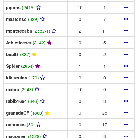
japons
(2415)
10
1
maalonso
(629)
0
7
montsecaba
(2582-1)
2
11
Athleticever
(3142)
0
5
bea68
(337)
0
2
Spider
(2654)
1
1
kikiazules
(170)
0
0
mabra
(2048)
10
0
tabib1664
(646)
0
3
granadaCF
(1880)
0
25
ochomas
(80)
0
17
magomen
(1329)
0
3