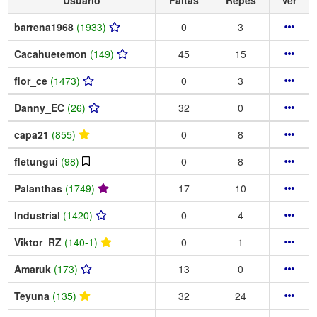
barrena1968
(1933)
0
3
Cacahuetemon
(149)
45
15
flor_ce
(1473)
0
3
Danny_EC
(26)
32
0
capa21
(855)
0
8
fletungui
(98)
0
8
Palanthas
(1749)
17
10
Industrial
(1420)
0
4
Viktor_RZ
(140-1)
0
1
Amaruk
(173)
13
0
Teyuna
(135)
32
24