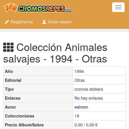
Toggl
navig
Registrarme
Iniciar sesión
Colección Animales
salvajes - 1994 - Otras
Año
1994
Editorial
Otras
Tipo
cromos stickers
Enlaces
No hay enlaces
Autor
estnom
Coleccionistas
19
Precio Album/Sobre
0,00 / 0,00 €