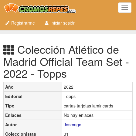
Toggl
navig
Registrarme
Iniciar sesión
Colección Atlético de
Madrid Official Team Set -
2022 - Topps
Año
2022
Editorial
Topps
Tipo
cartas tarjetas lamincards
Enlaces
No hay enlaces
Autor
Josemgo
Coleccionistas
31