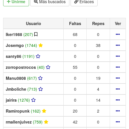
Unirme
Más buscados
Enlaces
Usuario
Faltas
Repes
Ver
Iker1988
(207)
68
0
Josemgo
(1744)
0
38
santy86
(1191)
0
0
zorropostrocos
(40)
55
0
Manu0808
(617)
0
19
Jmboliche
(713)
0
4
jairira
(1276)
0
14
Ramiropunk
(162)
20
2
rmallenjulvez
(759)
42
0