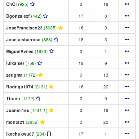
ChOi
(925)
0
18
Dgonzalezf
(442)
17
0
JoseFrancisco23
(5085)
18
0
Joseluisbarroso
(883)
18
3
MiguelAviles
(1983)
0
1
luikaiser
(758)
19
9
zeugma
(1172)
0
13
Rodrigo1974
(2131)
18
26
Thorin
(1172)
0
0
Juanmi1es
(1441-1)
0
16
monta21
(2839)
0
20
Ikechukwu87
(204)
17
1