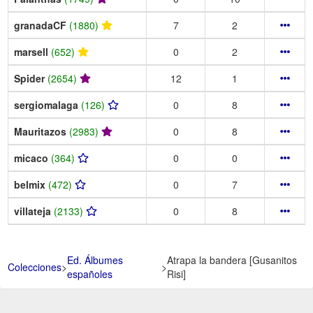
granadaCF
(1880)
7
2
marsell
(652)
0
2
Spider
(2654)
12
1
sergiomalaga
(126)
0
8
Mauritazos
(2983)
0
8
micaco
(364)
0
0
belmix
(472)
0
7
villateja
(2133)
0
8
Ed. Álbumes
Atrapa la bandera [Gusanitos
Colecciones
>
>
españoles
Risi]