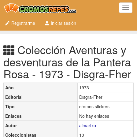
Toggl
navig
Registrarme
Iniciar sesión
Colección Aventuras y
desventuras de la Pantera
Rosa - 1973 - Disgra-Fher
Año
1973
Editorial
Disgra-Fher
Tipo
cromos stickers
Enlaces
No hay enlaces
Autor
aimartxo
Coleccionistas
10