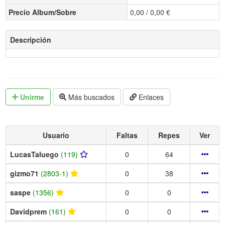
Precio Album/Sobre
0,00 / 0,00 €
Descripción
Unirme
Más buscados
Enlaces
Usuario
Faltas
Repes
Ver
LucasTaluego
(119)
0
64
gizmo71
(2803-1)
0
38
saspe
(1356)
0
0
Davidprem
(161)
0
0