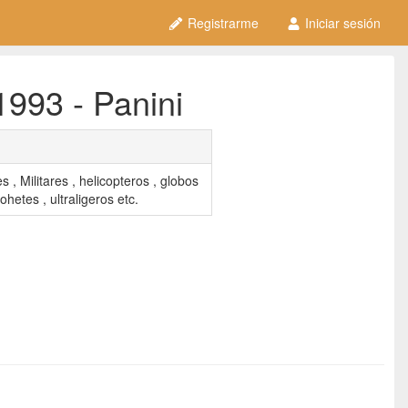
Registrarme
Iniciar sesión
1993 - Panini
 , Militares , helicopteros , globos
ohetes , ultraligeros etc.