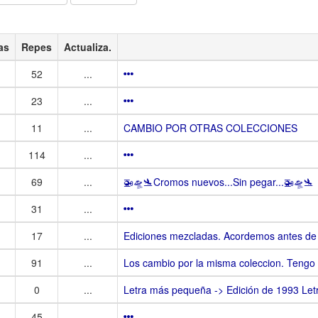
as
Repes
Actualiza.
52
...
23
...
11
...
CAMBIO POR OTRAS COLECCIONES
114
...
69
...
🚁🛸🛬Cromos nuevos...Sin pegar...🚁🛸🛬
31
...
17
...
Ediciones mezcladas. Acordemos antes de 
91
...
Los cambio por la misma coleccion. Tengo
0
...
Letra más pequeña -> Edición de 1993 Let
45
...