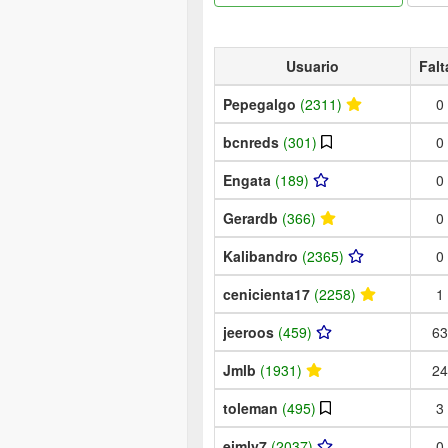
Usuario
Falt
Pepegalgo
(2311)
0
bcnreds
(301)
0
Engata
(189)
0
Gerardb
(366)
0
Kalibandro
(2365)
0
cenicienta17
(2258)
1
jeeroos
(459)
63
Jmlb
(1931)
24
toleman
(495)
3
eimly7
(2037)
0