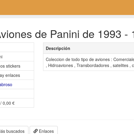
viones de Panini de 1993 - 
3
Descripción
ni
Coleccion de todo tipo de aviones : Comerciales
, Hidroaviones , Transbordadores , satelites , c
os stickers
ay enlaces
abroso
/ 0,00 €
ás buscados
Enlaces