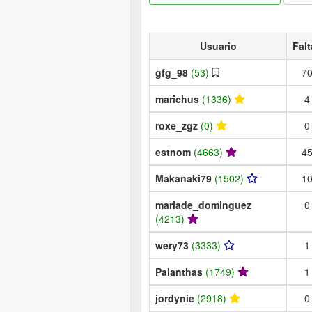
Usuario
Falt
gfg_98
(53)
7
marichus
(1336)
4
roxe_zgz
(0)
0
estnom
(4663)
4
Makanaki79
(1502)
1
mariade_dominguez
0
(4213)
wery73
(3333)
1
Palanthas
(1749)
1
jordynie
(2918)
0