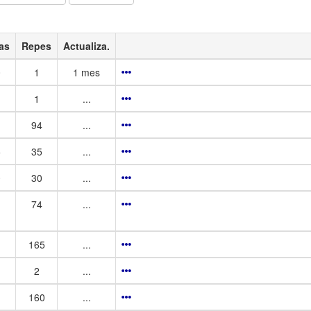
as
Repes
Actualiza.
0
1
1 mes
1
...
94
...
5
35
...
0
30
...
74
...
165
...
2
...
160
...