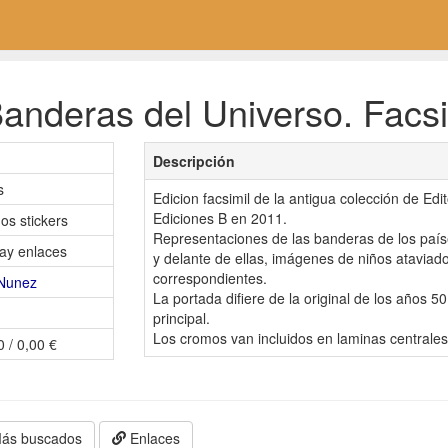
nderas del Universo. Facsim
1
Descripción
s
Edicion facsimil de la antigua colección de Edi
Ediciones B en 2011.
os stickers
Representaciones de las banderas de los país
ay enlaces
y delante de ellas, imágenes de niños ataviado
correspondientes.
Nunez
La portada difiere de la original de los años 
principal.
Los cromos van incluidos en laminas centrales
0 / 0,00 €
ás buscados
Enlaces