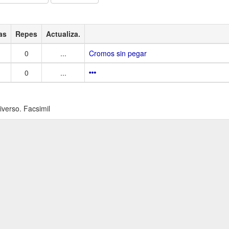
as
Repes
Actualiza.
0
...
Cromos sin pegar
0
...
verso. Facsimil