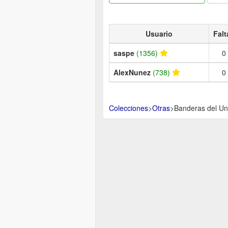
Usuario
Falt
saspe
(1356)
0
AlexNunez
(738)
0
Colecciones
>
Otras
>
Banderas del Uni