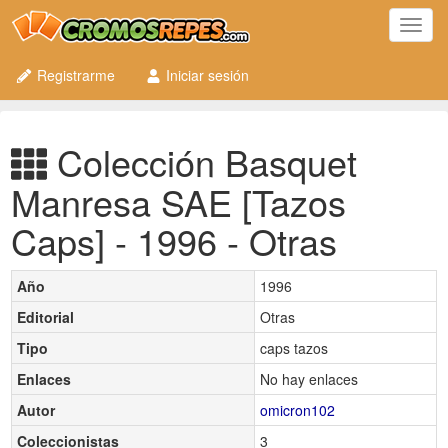
Toggl
navig
Registrarme
Iniciar sesión
Colección Basquet
Manresa SAE [Tazos
Caps] - 1996 - Otras
Año
1996
Editorial
Otras
Tipo
caps tazos
Enlaces
No hay enlaces
Autor
omicron102
Coleccionistas
3