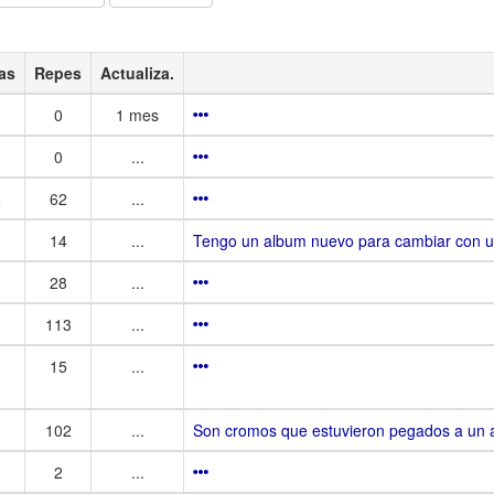
as
Repes
Actualiza.
0
1 mes
0
...
6
62
...
3
14
...
Tengo un album nuevo para cambiar con u
28
...
113
...
15
...
102
...
Son cromos que estuvieron pegados a un al
2
...