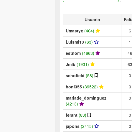
Usuario
Falt
Umastyx
(464)
6
Luismi13
(63)
1
estnom
(4663)
4
Jmlb
(1931)
6
schofield
(58)
0
boni355
(39522)
0
mariade_dominguez
0
(4213)
ferant
(83)
0
japons
(2415)
0