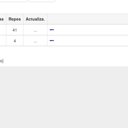
as
Repes
Actualiza.
41
...
4
...
co]