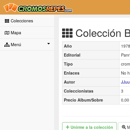
Colecciones
Colección Bi
Mapa
Menú
Año
197
Editorial
Panr
Tipo
crom
Enlaces
No h
Autor
JJuu
Coleccionistas
3
Precio Album/Sobre
0,00 
Unirme
a la colección
M