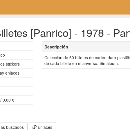
lletes [Panrico] - 1978 - Pan
8
Descripción
ico
Colección de 60 billetes de cartón duro plasti
de cada billete en el anverso. Sin álbum.
os stickers
ay enlaces
/ 0,00 €
ás buscados
Enlaces