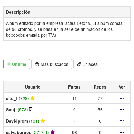
Descripción
Albúm editado por la empresa láctea Letona. El albúm consta
de 96 cromos, y se basa en la serie de animación de los
bobobobs emitida por TV3.
Unirme
Más buscados
Enlaces
Usuario
Faltas
Repes
Ver
sito_f
(929)
11
77
Souji
(578)
0
56
Davidprem
(161)
7
0
salvaburgos
(2717-1)
96
0