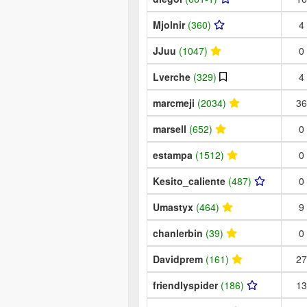
Mjolnir
(360)
4
JJuu
(1047)
0
Lverche
(329)
4
marcmeji
(2034)
36
marsell
(652)
0
estampa
(1512)
0
Kesito_caliente
(487)
0
Umastyx
(464)
9
chanlerbin
(39)
0
Davidprem
(161)
27
friendlyspider
(186)
13