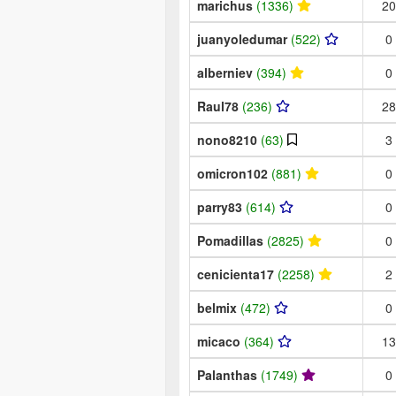
marichus
(1336)
20
juanyoledumar
(522)
0
alberniev
(394)
0
Raul78
(236)
28
nono8210
(63)
3
omicron102
(881)
0
parry83
(614)
0
Pomadillas
(2825)
0
cenicienta17
(2258)
2
belmix
(472)
0
micaco
(364)
13
Palanthas
(1749)
0