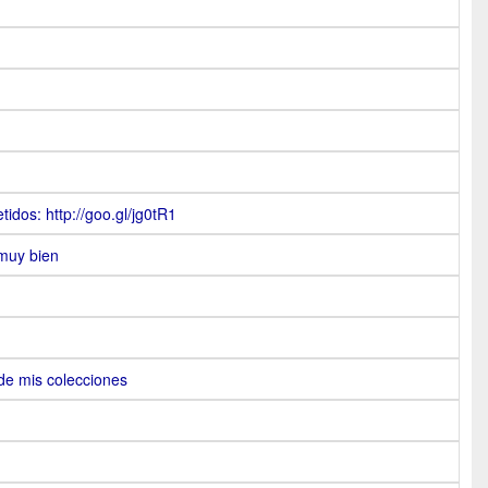
idos: http://goo.gl/jg0tR1
 muy bien
de mis colecciones