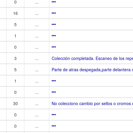
0
...
16
...
5
...
1
...
0
...
3
...
Colección completada. Escaneo de los repet
5
...
Parte de atras despegada,parte delantera
1
...
0
...
30
...
No colecciono cambio por sellos o cromos 
0
...
0
...