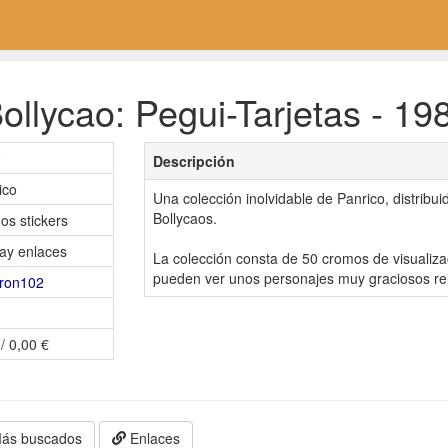
llycao: Pegui-Tarjetas - 19
9
Descripción
ico
Una colección inolvidable de Panrico, distribu
Bollycaos.
os stickers
ay enlaces
La colección consta de 50 cromos de visualizac
pueden ver unos personajes muy graciosos rel
ron102
/ 0,00 €
ás buscados
Enlaces