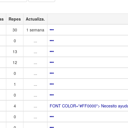
as
Repes
Actualiza.
30
1 semana
0
...
13
...
12
...
0
...
1
...
0
...
4
...
FONT COLOR="#FF0000"> Necesito ayuda p
0
...
0
...