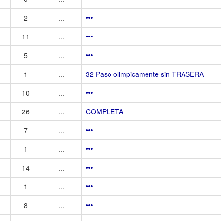
2
...
11
...
5
...
1
...
32 Paso olimpicamente sin TRASERA
10
...
26
...
COMPLETA
7
...
1
...
14
...
1
...
8
...