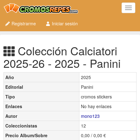
Toggl
navig
Registrarme
Iniciar sesión
Colección Calciatori
2025-26 - 2025 - Panini
Año
2025
Editorial
Panini
Tipo
cromos stickers
Enlaces
No hay enlaces
Autor
mono123
Coleccionistas
12
Precio Album/Sobre
0,00 / 0,00 €