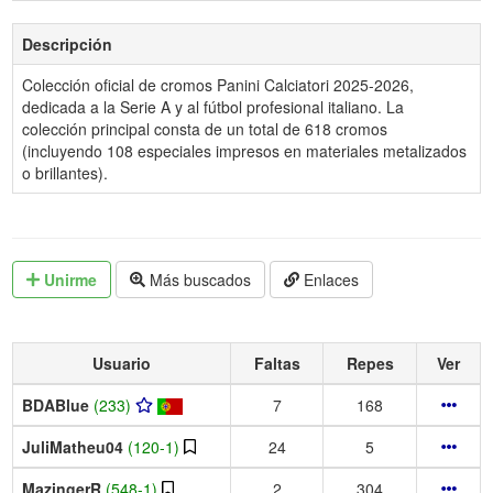
Descripción
Colección oficial de cromos Panini Calciatori 2025-2026,
dedicada a la Serie A y al fútbol profesional italiano. La
colección principal consta de un total de 618 cromos
(incluyendo 108 especiales impresos en materiales metalizados
o brillantes).
Unirme
Más buscados
Enlaces
Usuario
Faltas
Repes
Ver
BDABlue
(233)
7
168
JuliMatheu04
(120-1)
24
5
MazingerR
(548-1)
2
304