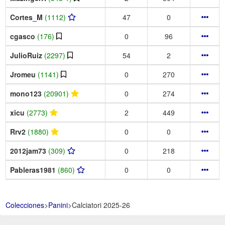
Cortes_M
(1112)
47
0
cgasco
(176)
0
96
JulioRuiz
(2297)
54
2
Jromeu
(1141)
0
270
mono123
(20901)
0
274
xicu
(2773)
2
449
Rrv2
(1880)
0
0
2012jam73
(309)
0
218
Pableras1981
(860)
0
0
Colecciones
>
Panini
>
Calciatori 2025-26