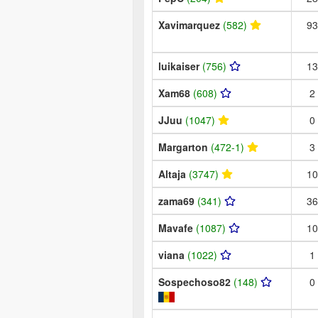
Xavimarquez
(582)
93
luikaiser
(756)
13
Xam68
(608)
2
JJuu
(1047)
0
Margarton
(472-1)
3
Altaja
(3747)
10
zama69
(341)
36
Mavafe
(1087)
10
viana
(1022)
1
Sospechoso82
(148)
0