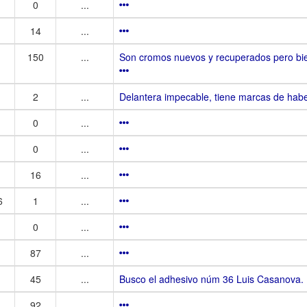
0
...
14
...
150
...
Son cromos nuevos y recuperados pero bie
2
...
Delantera impecable, tiene marcas de haber
0
...
0
...
16
...
6
1
...
0
...
87
...
45
...
Busco el adhesivo núm 36 Luis Casanova. 
92
...