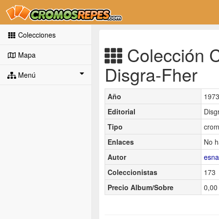
Colecciones
Colección C
Mapa
Disgra-Fher
Menú
Año
197
Editorial
Disg
Tipo
crom
Enlaces
No h
Autor
esna
Coleccionistas
173
Precio Album/Sobre
0,00 