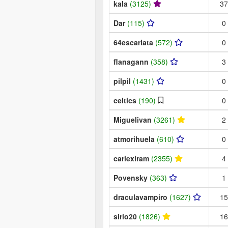
kala
(3125)
37
Dar
(115)
0
64escarlata
(572)
0
flanagann
(358)
3
pilpil
(1431)
0
celtics
(190)
0
Miguelivan
(3261)
2
atmorihuela
(610)
0
carlexiram
(2355)
4
Povensky
(363)
1
draculavampiro
(1627)
15
sirio20
(1826)
16