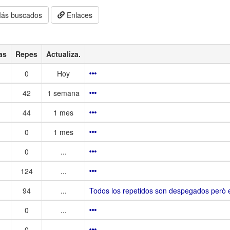
ás buscados
Enlaces
as
Repes
Actualiza.
0
Hoy
42
1 semana
44
1 mes
0
1 mes
0
...
124
...
94
...
Todos los repetidos son despegados però 
0
...
0
...