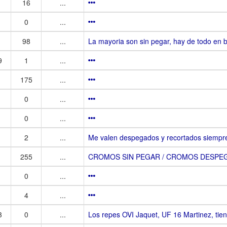
16
...
0
...
98
...
La mayoria son sin pegar, hay de todo en b
9
1
...
175
...
0
...
0
...
2
...
Me valen despegados y recortados siempre 
255
...
CROMOS SIN PEGAR / CROMOS DESPEG
0
...
4
...
3
0
...
Los repes OVI Jaquet, UF 16 Martinez, tie