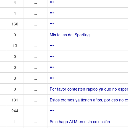
4
...
4
...
160
...
0
...
Mis faltas del Sporting
13
...
0
...
0
...
3
...
0
...
Por favor contesten rapido ya que no esp
131
...
Estos cromos ya tienen años, por eso no e
244
...
1
...
Solo hago ATM en esta colección