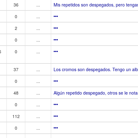
36
...
Mis repetidos son despegados, pero tenga
0
...
2
...
0
...
6
0
...
37
...
Los cromos son despegados. Tengo un albu
0
...
48
...
Algún repetido despegado, otros se le nota
0
...
112
...
0
...