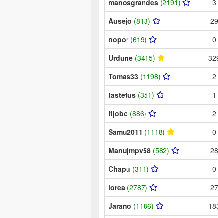
manosgrandes
(2191)
3
Ausejo
(813)
29
nopor
(619)
0
Urdune
(3415)
32
Tomas33
(1198)
2
tastetus
(351)
1
fijobo
(886)
2
Samu2011
(1118)
0
Manujmpv58
(582)
28
Chapu
(311)
0
lorea
(2787)
27
Jarano
(1186)
18