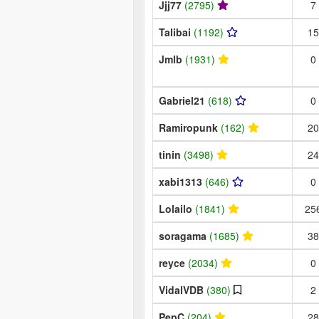
Jjj77
(2795)
7
Talibai
(1192)
15
Jmlb
(1931)
0
Gabriel21
(618)
0
Ramiropunk
(162)
20
tinin
(3498)
24
xabi1313
(646)
0
Lolailo
(1841)
25
soragama
(1685)
38
reyce
(2034)
0
VidalVDB
(380)
2
PepC
(204)
28