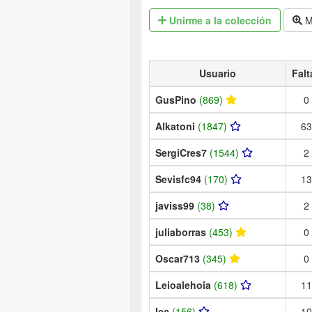
Unirme
a la colección
M
Usuario
Falt
GusPino
(869)
0
Alkatoni
(1847)
63
SergiCres7
(1544)
2
Sevisfc94
(170)
13
javiss99
(38)
2
juliaborras
(453)
0
Oscar713
(345)
0
Leioalehoia
(618)
11
Icc
(156)
10