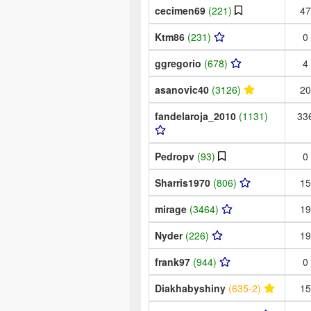
cecimen69
(221)
47
Ktm86
(231)
0
ggregorio
(678)
4
asanovic40
(3126)
20
fandelaroja_2010
(1131)
33
Pedropv
(93)
0
Sharris1970
(806)
15
mirage
(3464)
19
Nyder
(226)
19
frank97
(944)
0
Diakhabyshiny
(635-2)
15