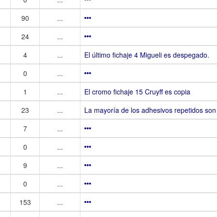
90
...
24
...
4
...
El último fichaje 4 Migueli es despegado.
0
...
1
...
El cromo fichaje 15 Cruyff es copia
23
...
La mayoría de los adhesivos repetidos son
7
...
0
...
9
...
0
...
153
...