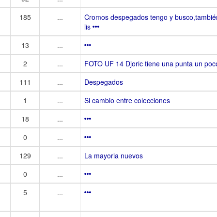
185
...
Cromos despegados tengo y busco,tambié
lis
13
...
2
...
FOTO UF 14 Djoric tiene una punta un poco 
111
...
Despegados
1
...
Si cambio entre colecciones
18
...
0
...
129
...
La mayoria nuevos
0
...
5
...