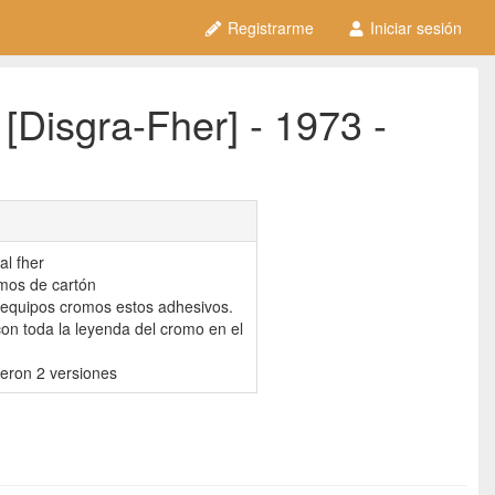
Registrarme
Iniciar sesión
Disgra-Fher] - 1973 -
al fher
mos de cartón
s equipos cromos estos adhesivos.
 con toda la leyenda del cromo en el
ieron 2 versiones