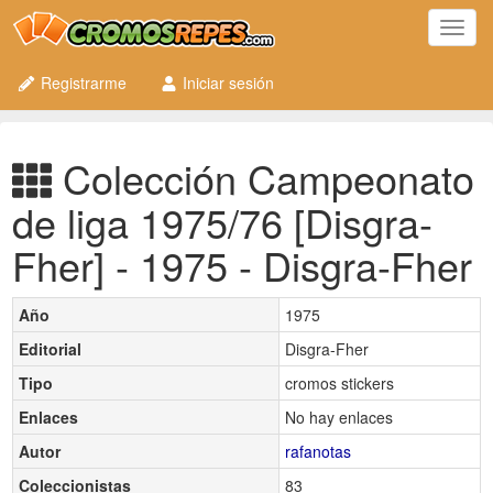
Toggl
navig
Registrarme
Iniciar sesión
Colección Campeonato
de liga 1975/76 [Disgra-
Fher] - 1975 - Disgra-Fher
Año
1975
Editorial
Disgra-Fher
Tipo
cromos stickers
Enlaces
No hay enlaces
Autor
rafanotas
Coleccionistas
83