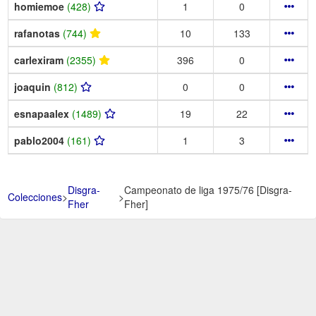
homiemoe
(428)
1
0
rafanotas
(744)
10
133
carlexiram
(2355)
396
0
joaquin
(812)
0
0
esnapaalex
(1489)
19
22
pablo2004
(161)
1
3
Disgra-
Campeonato de liga 1975/76 [Disgra-
Colecciones
>
>
Fher
Fher]