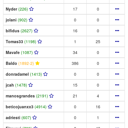
Nyder
(226)
17
0
jolani
(902)
0
0
bifidus
(2627)
16
0
Tomas33
(1198)
1
25
Mavafe
(1087)
34
0
Baldo
(1892-2)
386
0
donradamel
(1413)
0
0
jcah
(1478)
15
0
manosgrandes
(2191)
21
4
beticojuanxx3
(4914)
0
16
adriesti
(607)
0
1