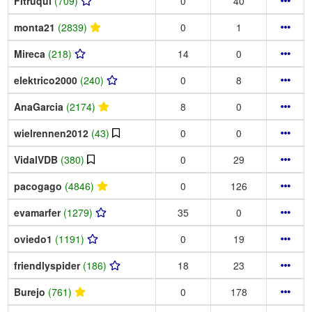
Fitruqui
(709)
0
40
monta21
(2839)
0
1
Mireca
(218)
14
0
elektrico2000
(240)
0
8
AnaGarcia
(2174)
8
0
wielrennen2012
(43)
0
0
VidalVDB
(380)
0
29
pacogago
(4846)
0
126
evamarfer
(1279)
35
0
oviedo1
(1191)
0
19
friendlyspider
(186)
18
23
Burejo
(761)
0
178