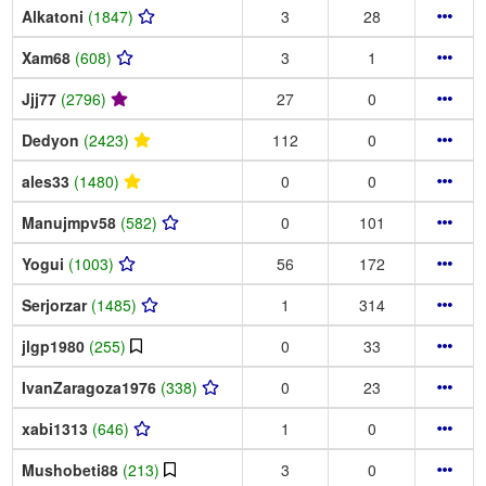
Alkatoni
(1847)
3
28
Xam68
(608)
3
1
Jjj77
(2796)
27
0
Dedyon
(2423)
112
0
ales33
(1480)
0
0
Manujmpv58
(582)
0
101
Yogui
(1003)
56
172
Serjorzar
(1485)
1
314
jlgp1980
(255)
0
33
IvanZaragoza1976
(338)
0
23
xabi1313
(646)
1
0
Mushobeti88
(213)
3
0