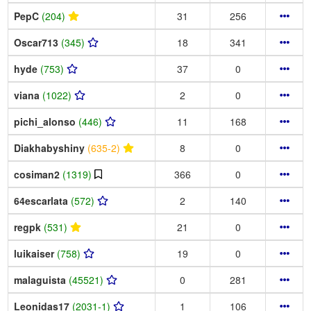
PepC
(204)
31
256
Oscar713
(345)
18
341
hyde
(753)
37
0
viana
(1022)
2
0
pichi_alonso
(446)
11
168
Diakhabyshiny
(635-2)
8
0
cosiman2
(1319)
366
0
64escarlata
(572)
2
140
regpk
(531)
21
0
luikaiser
(758)
19
0
malaguista
(45521)
0
281
Leonidas17
(2031-1)
1
106