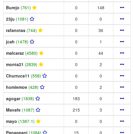
Burejo
(761)
0
148
23ju
(1081)
0
0
rafanotas
(744)
0
36
jcah
(1478)
0
1
malcaraz
(4580)
0
44
monta21
(2839)
0
2
Churruca11
(558)
0
0
homiemoe
(428)
0
2
agogar
(1838)
183
0
Mavafe
(1087)
215
3
mayo
(1387-1)
0
0
Panageani
(1084)
15
0