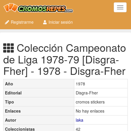
Toggl
navig
Registrarme
Iniciar sesión
Colección Campeonato
de Liga 1978-79 [Disgra-
Fher] - 1978 - Disgra-Fher
Año
1978
Editorial
Disgra-Fher
Tipo
cromos stickers
Enlaces
No hay enlaces
Autor
laka
Coleccionistas
42