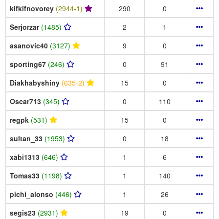
kifkifnovorey
(2944-1)
290
0
Serjorzar
(1485)
2
1
asanovic40
(3127)
9
0
sporting67
(246)
0
91
Diakhabyshiny
(635-2)
15
0
Oscar713
(345)
0
110
regpk
(531)
15
0
sultan_33
(1953)
0
18
xabi1313
(646)
1
6
Tomas33
(1198)
1
140
pichi_alonso
(446)
1
26
segis23
(2931)
19
0