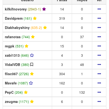
kifkifnovorey
(2943-1)
14
0
Davidprem
(161)
319
0
Diakhabyshiny
(635-2)
14
0
rafanotas
(744)
0
37
regpk
(531)
15
0
xabi1313
(646)
4
3
VidalVDB
(380)
3
48
flisc067
(2726)
304
1
Mavafe
(1087)
162
0
PepC
(204)
0
132
zeugma
(1171)
6
0