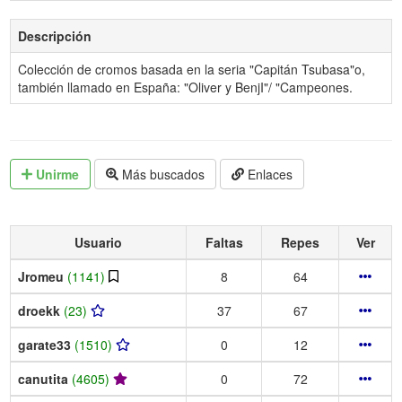
Descripción
Colección de cromos basada en la seria "Capitán Tsubasa"o,
también llamado en España: "Oliver y BenjI"/ "Campeones.
Unirme
Más buscados
Enlaces
Usuario
Faltas
Repes
Ver
Jromeu
(1141)
8
64
droekk
(23)
37
67
garate33
(1510)
0
12
canutita
(4605)
0
72