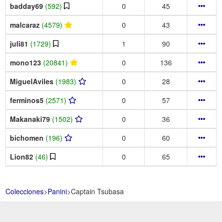
badday69
(592)
0
45
malcaraz
(4579)
0
43
juli81
(1729)
1
90
mono123
(20841)
0
136
MiguelAviles
(1983)
0
28
ferminos5
(2571)
0
57
Makanaki79
(1502)
0
36
bichomen
(196)
0
60
Lion82
(46)
0
65
Colecciones
>
Panini
>
Captain Tsubasa