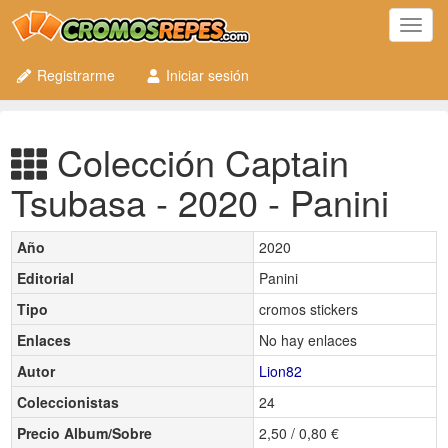
Toggl
navig
Registrarme
Iniciar sesión
Colección Captain
Tsubasa - 2020 - Panini
Año
2020
Editorial
Panini
Tipo
cromos stickers
Enlaces
No hay enlaces
Autor
Lion82
Coleccionistas
24
Precio Album/Sobre
2,50 / 0,80 €