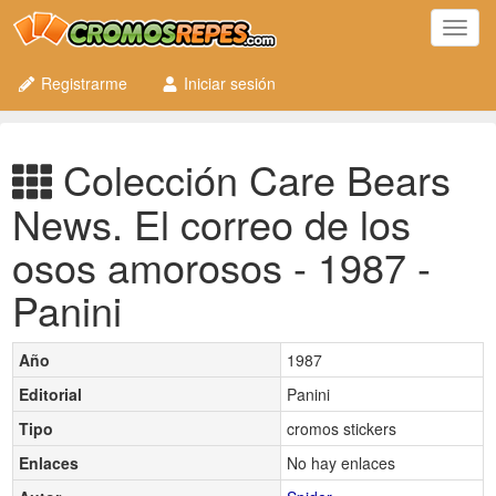
Toggl
navig
Registrarme
Iniciar sesión
Colección Care Bears
News. El correo de los
osos amorosos - 1987 -
Panini
Año
1987
Editorial
Panini
Tipo
cromos stickers
Enlaces
No hay enlaces