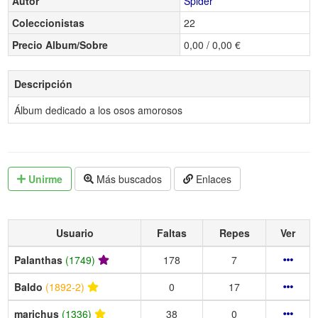
Autor
Spider
Coleccionistas
22
Precio Album/Sobre
0,00 / 0,00 €
Descripción
Álbum dedicado a los osos amorosos
Unirme
Más buscados
Enlaces
Usuario
Faltas
Repes
Ver
Palanthas
(1749)
178
7
Baldo
(1892-2)
0
17
marichus
(1336)
38
0