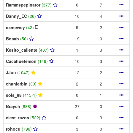
Rammspepinator
(377)
0
7
Danny_EC
(26)
10
4
menewey
(42)
9
2
Bosab
(56)
19
0
Kesito_caliente
(487)
1
3
Cacahuetemon
(149)
10
3
JJuu
(1047)
12
2
chanlerbin
(39)
2
2
sols_88
(415-1)
0
1
Braych
(888)
27
0
clest_tazos
(522)
0
3
rohocu
(796)
3
0