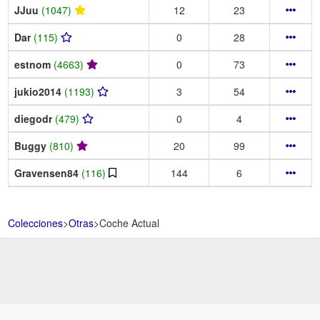
JJuu
(1047)
12
23
Dar
(115)
0
28
estnom
(4663)
0
73
jukio2014
(1193)
3
54
diegodr
(479)
0
4
Buggy
(810)
20
99
Gravensen84
(116)
144
6
Colecciones
>
Otras
>
Coche Actual
Aviso Legal -
Política de Privacidad y Condiciones de uso -
Política de