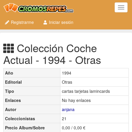
Toggl
navig
Registrarme
Iniciar sesión
Colección Coche
Actual - 1994 - Otras
Año
1994
Editorial
Otras
Tipo
cartas tarjetas lamincards
Enlaces
No hay enlaces
Autor
anjana
Coleccionistas
21
Precio Album/Sobre
0,00 / 0,00 €