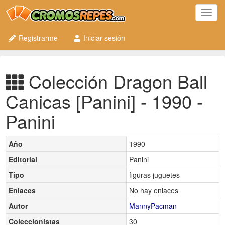
Toggl
navig
Registrarme
Iniciar sesión
Colección Dragon Ball
Canicas [Panini] - 1990 -
Panini
Año
1990
Editorial
Panini
Tipo
figuras juguetes
Enlaces
No hay enlaces
Autor
MannyPacman
Coleccionistas
30