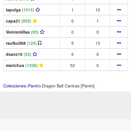
lapulga
(1015)
1
10
capa21
(855)
0
1
Veintemillas
(93)
0
0
raulbull68
(125)
5
13
dsanz10
(53)
0
0
marichus
(1336)
52
0
Colecciones
>
Panini
>
Dragon Ball Canicas [Panini]
Aviso Legal -
Política de Privacidad y Condiciones de uso -
Política de
Cookies -
Ayuda
.
.