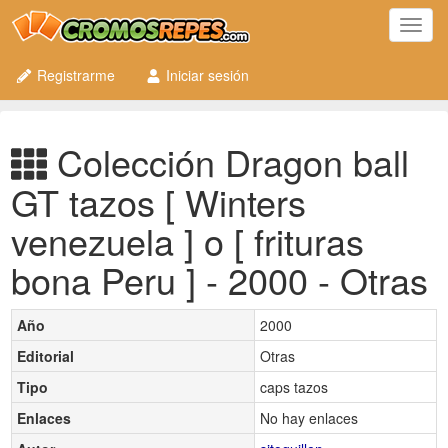
Toggl
navig
Registrarme
Iniciar sesión
Colección Dragon ball
GT tazos [ Winters
venezuela ] o [ frituras
bona Peru ] - 2000 - Otras
Año
2000
Editorial
Otras
Tipo
caps tazos
Enlaces
No hay enlaces