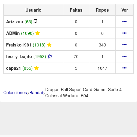
Usuario
Faltas
Repes
Ver
Artzizou
(65)
0
1
ADMin
(1090)
0
0
Fraisko1981
(1018)
0
349
feo_y_bajito
(1953)
70
1
capa21
(855)
5
1047
Dragon Ball Super. Card Game. Serie 4 -
Colecciones
>
Bandai
>
Colossal Warfare [B04]