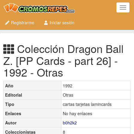
Toggl
navig
Registrarme
Iniciar sesión
Colección Dragon Ball
Z. [PP Cards - part 26] -
1992 - Otras
Año
1992
Editorial
Otras
Tipo
cartas tarjetas lamincards
Enlaces
No hay enlaces
Autor
b0h2k2
Coleccionistas
8