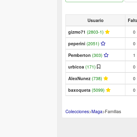
Usuario
Falt
gizmo71
(2803-1)
0
peperini
(2051)
0
Pemberton
(303)
1
urbicoa
(171)
0
AlexNunez
(738)
0
baxoqueta
(5099)
0
Colecciones
>
Maga
>
Familias