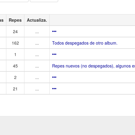
as
Repes
Actualiza.
24
...
162
...
Todos despegados de otro album.
1
...
45
...
Repes nuevos (no despegados), algunos en 
2
...
21
...