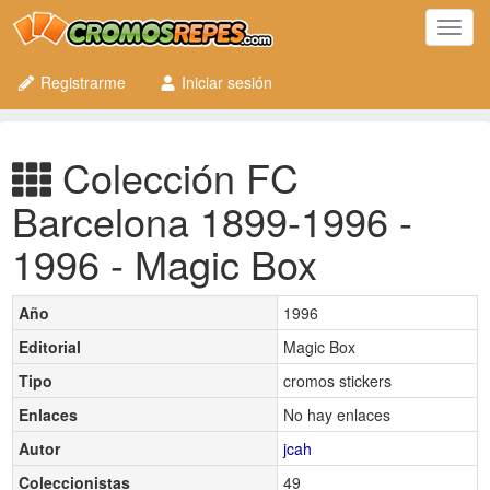
Toggl
navig
Registrarme
Iniciar sesión
Colección FC
Barcelona 1899-1996 -
1996 - Magic Box
Año
1996
Editorial
Magic Box
Tipo
cromos stickers
Enlaces
No hay enlaces
Autor
jcah
Coleccionistas
49