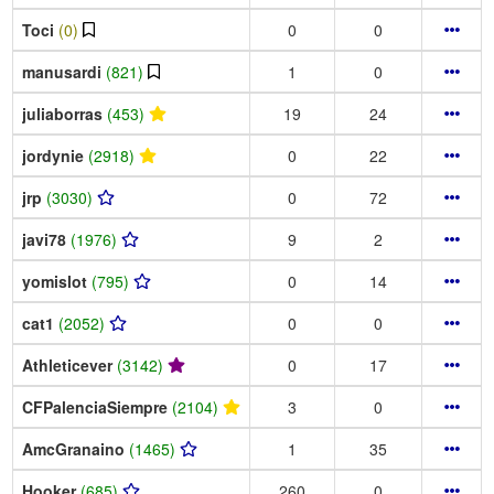
Toci
(0)
0
0
manusardi
(821)
1
0
juliaborras
(453)
19
24
jordynie
(2918)
0
22
jrp
(3030)
0
72
javi78
(1976)
9
2
yomislot
(795)
0
14
cat1
(2052)
0
0
Athleticever
(3142)
0
17
CFPalenciaSiempre
(2104)
3
0
AmcGranaino
(1465)
1
35
Hooker
(685)
260
0