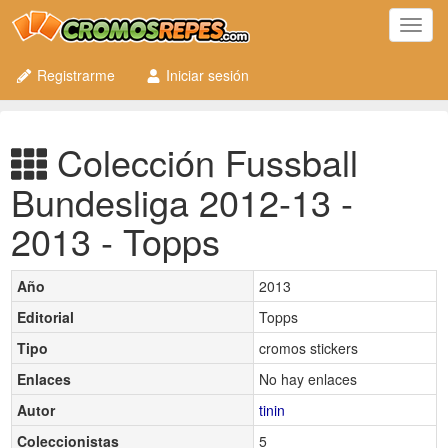
Toggl
navig
Registrarme
Iniciar sesión
Colección Fussball
Bundesliga 2012-13 -
2013 - Topps
Año
2013
Editorial
Topps
Tipo
cromos stickers
Enlaces
No hay enlaces
Autor
tinin
Coleccionistas
5