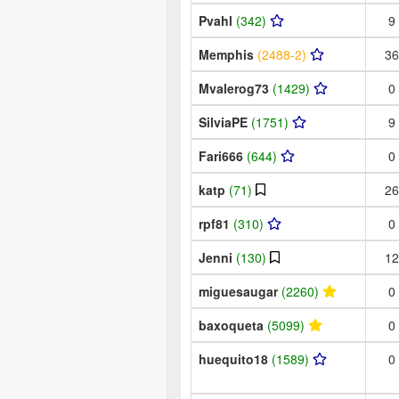
Pvahl
(342)
9
Memphis
(2488-2)
36
Mvalerog73
(1429)
0
SilviaPE
(1751)
9
Fari666
(644)
0
katp
(71)
26
rpf81
(310)
0
Jenni
(130)
12
miguesaugar
(2260)
0
baxoqueta
(5099)
0
huequito18
(1589)
0