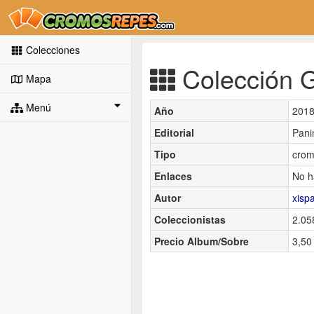
Colecciones
Colección Go
Mapa
Menú
Año
201
Editorial
Pani
Tipo
crom
Enlaces
No h
Autor
xisp
Coleccionistas
2.05
Precio Album/Sobre
3,50 