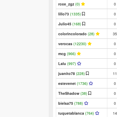
roxe_zgz
(0)
0
lillo73
(1335)
0
Julio45
(168)
0
colorincolorado
(28)
35
verocas
(12230)
0
mcg
(966)
0
Lalu
(997)
0
juanito78
(228)
11
estevenet
(1736)
0
TheShadow
(38)
0
bielsa75
(788)
0
tuquetablanca
(764)
14