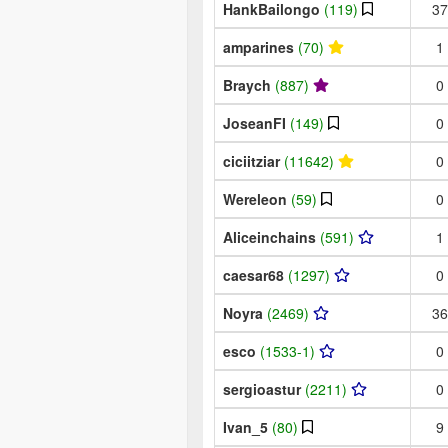
HankBailongo
(119)
37
amparines
(70)
1
Braych
(887)
0
JoseanFI
(149)
0
ciciitziar
(11642)
0
Wereleon
(59)
0
Aliceinchains
(591)
1
caesar68
(1297)
0
Noyra
(2469)
36
esco
(1533-1)
0
sergioastur
(2211)
0
Ivan_5
(80)
9