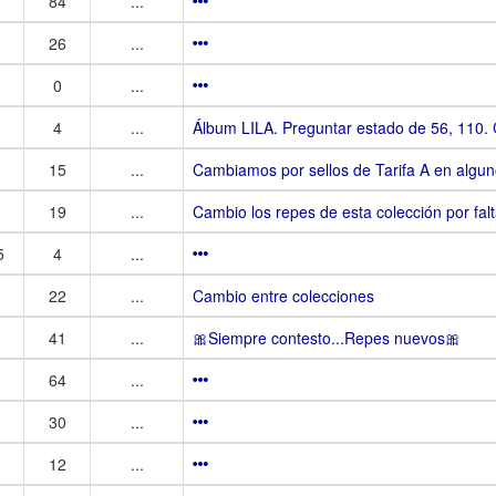
84
...
26
...
0
...
4
...
Álbum LILA. Preguntar estado de 56, 110. 
15
...
Cambiamos por sellos de Tarifa A en algu
19
...
Cambio los repes de esta colección por falt
5
4
...
22
...
Cambio entre colecciones
41
...
🎀Siempre contesto...Repes nuevos🎀
64
...
30
...
12
...