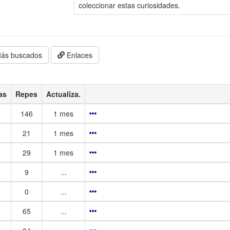
coleccionar estas curiosidades.
ás buscados
Enlaces
as
Repes
Actualiza.
146
1 mes
21
1 mes
29
1 mes
9
...
0
...
65
...