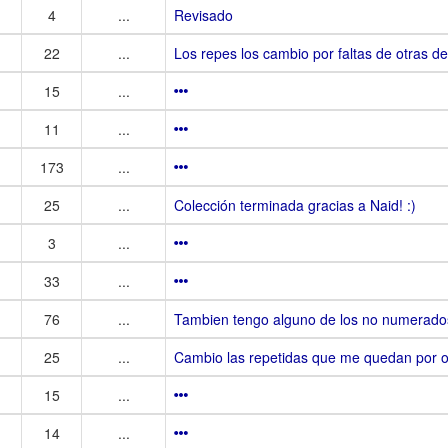
4
...
Revisado
22
...
Los repes los cambio por faltas de otras de
15
...
11
...
173
...
25
...
Colección terminada gracias a Naid! :)
3
...
33
...
76
...
Tambien tengo alguno de los no numerados
25
...
Cambio las repetidas que me quedan por ot
15
...
14
...