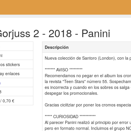
rjuss 2 - 2018 - Panini
8
Descripción
ni
Nueva colección de Santoro (London), con la p
os stickers
******* AVISO *********
ay enlaces
Recomendamos no pegar en el album los cro
la revista "Teen Stars" número 55. Sospecham
a
es incorrecta y cuando en los sobres os salga 
8
despegar los promocionales.
/ 0,70 €
Gracias ciciitziar por poner los cromos especia
***** CURIOSIDAD ***********
Al parecer Panini realizó al principio por error
pero en formato normal. Incluimos el grupo N