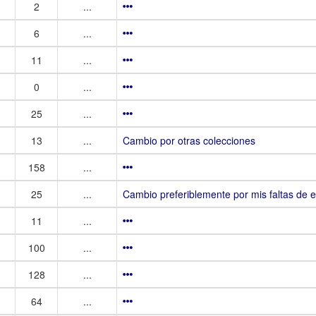
2
...
6
...
11
...
0
...
25
...
13
...
Cambio por otras colecciones
158
...
25
...
Cambio preferiblemente por mis faltas de es
11
...
100
...
128
...
64
...