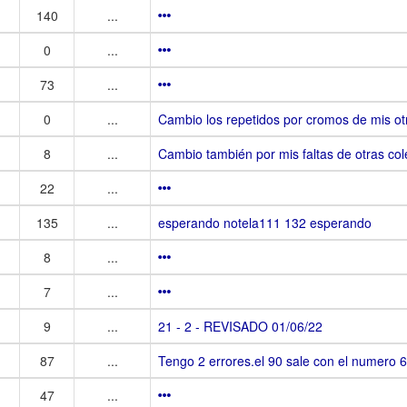
140
...
0
...
73
...
0
...
Cambio los repetidos por cromos de mis otra
8
...
Cambio también por mis faltas de otras co
22
...
135
...
esperando notela111 132 esperando
8
...
7
...
9
...
21 - 2 - REVISADO 01/06/22
87
...
Tengo 2 errores.el 90 sale con el numero 
47
...