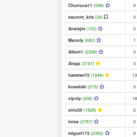
Churruca11
(558)
0
saurom_kris
(26)
0
Anaisjm
(132)
0
Manoly
(682)
1
Albert1
(2298)
0
Altaja
(3747)
0
hammer72
(1846)
13
kowalski
(215)
0
vipvip
(206)
18
sirio20
(1828)
2
lorea
(2787)
0
miguel172
(2382)
0