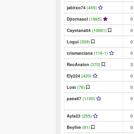
jabitxo74
(455)
3
Djtornasol
(1865)
0
Cayetana04
(10661)
0
Logui
(309)
0
crismarciana
(116-1)
0
ReoAvalon
(370)
3
Ely224
(420)
0
Lost
(76)
0
paes67
(1100)
0
Ayla23
(255)
0
Beyfire
(81)
0