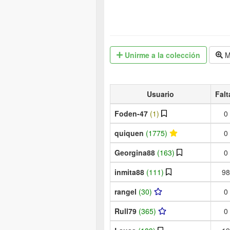
Unirme
a la colección
M
Usuario
Falt
Foden-47
(1)
0
quiquen
(1775)
0
Georgina88
(163)
0
inmita88
(111)
98
rangel
(30)
0
Rull79
(365)
0