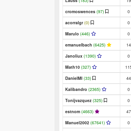
Lauss
(183)
19
cromoswences
(97)
0
acorralgr
(0)
0
Marulo
(446)
0
emanuelbach
(6425)
14
Janoliux
(1390)
0
Math10
(327)
11
DanielMI
(33)
44
Kalibandro
(2365)
0
Tonijvazquez
(325)
0
estnom
(4663)
47
Manuel2002
(67641)
0