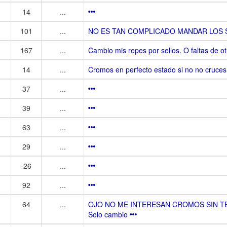
14
...
101
...
NO ES TAN COMPLICADO MANDAR LOS 
167
...
Cambio mis repes por sellos. O faltas de o
14
...
Cromos en perfecto estado si no no cruces
37
...
39
...
63
...
29
...
-26
...
92
...
64
...
OJO NO ME INTERESAN CROMOS SIN TELA
Solo cambio