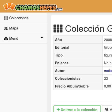
Colecciones
Colección Go
Mapa
Menú
Año
2008
Editorial
Giocc
Tipo
figur
Enlaces
No h
Autor
moib
Coleccionistas
23
Precio Album/Sobre
0,00 
Unirme
a la colección
M