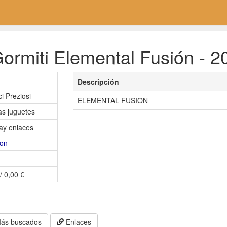
rmiti Elemental Fusión - 20
Descripción
i Preziosi
ELEMENTAL FUSION
as juguetes
ay enlaces
on
/ 0,00 €
ás buscados
Enlaces