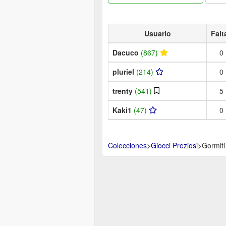
Usuario
Falt
Dacuco
(867)
0
pluriel
(214)
0
trenty
(541)
5
Kaki1
(47)
0
Colecciones
>
Giocci Preziosi
>
Gormiti