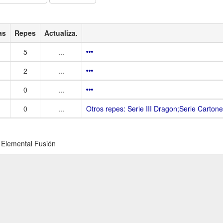
as
Repes
Actualiza.
5
...
2
...
0
...
0
...
Otros repes: Serie III Dragon;Serie Carto
 Elemental Fusión