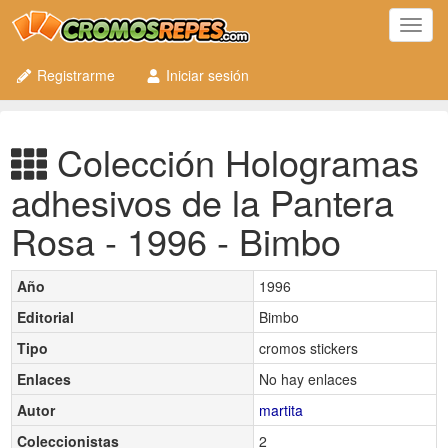
Toggl
navig
Registrarme
Iniciar sesión
Colección Hologramas
adhesivos de la Pantera
Rosa - 1996 - Bimbo
Año
1996
Editorial
Bimbo
Tipo
cromos stickers
Enlaces
No hay enlaces
Autor
martita
Coleccionistas
2