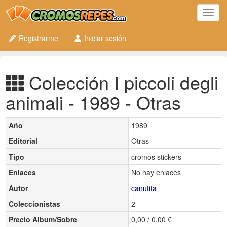
Toggl
navig
Registrarme
Iniciar sesión
Colección I piccoli degli
animali - 1989 - Otras
Año
1989
Editorial
Otras
Tipo
cromos stickers
Enlaces
No hay enlaces
Autor
canutita
Coleccionistas
2
Precio Album/Sobre
0,00 / 0,00 €