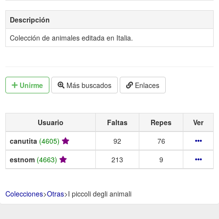
Descripción
Colección de animales editada en Italia.
Unirme
Más buscados
Enlaces
Usuario
Faltas
Repes
Ver
canutita
(4605)
92
76
estnom
(4663)
213
9
Colecciones
>
Otras
>
I piccoli degli animali