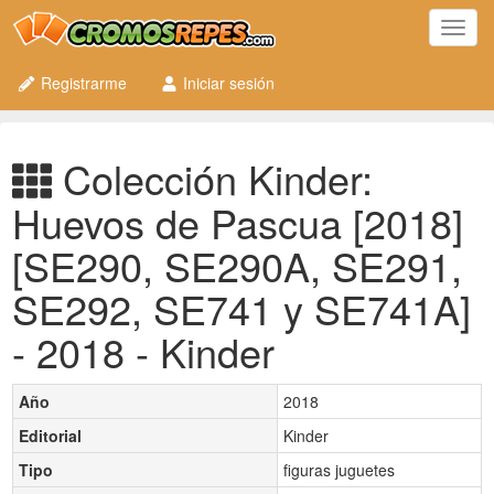
Toggl
navig
Registrarme
Iniciar sesión
Colección Kinder:
Huevos de Pascua [2018]
[SE290, SE290A, SE291,
SE292, SE741 y SE741A]
- 2018 - Kinder
Año
2018
Editorial
Kinder
Tipo
figuras juguetes