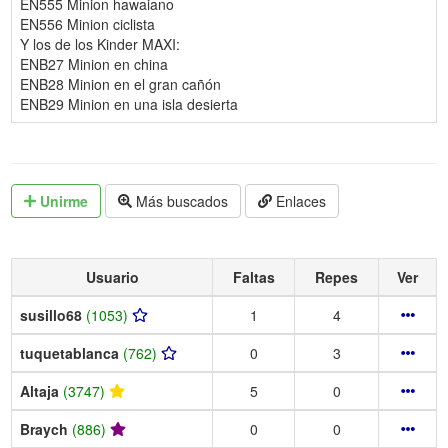
EN555 Minion hawaiano
EN556 Minion ciclista
Y los de los Kinder MAXI:
ENB27 Minion en china
ENB28 Minion en el gran cañón
ENB29 Minion en una isla desierta
Unirme
Más buscados
Enlaces
Usuario
Faltas
Repes
Ver
susillo68
(1053)
1
4
tuquetablanca
(762)
0
3
Altaja
(3747)
5
0
Braych
(886)
0
0