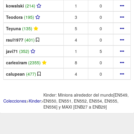
kowalski
(214)
1
0
Teodora
(195)
3
0
Teyuna
(135)
5
0
raul1977
(401)
4
0
javi71
(352)
1
5
carlexiram
(2355)
8
0
calupean
(477)
4
0
Kinder: Minions alrededor del mundo[EN549,
Colecciones
>
Kinder
>
EN550, EN551, EN552, EN554, EN555,
EN556] y MAXI [ENB27 a ENB29]