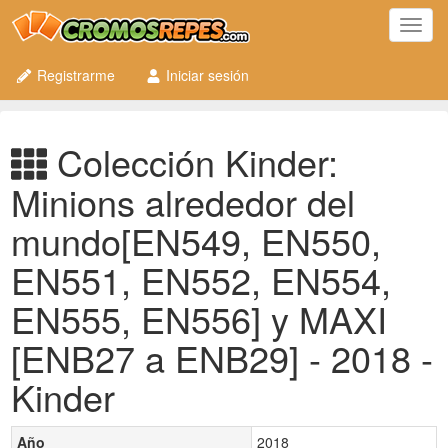
Toggl
navig
Registrarme
Iniciar sesión
Colección Kinder:
Minions alrededor del
mundo[EN549, EN550,
EN551, EN552, EN554,
EN555, EN556] y MAXI
[ENB27 a ENB29] - 2018 -
Kinder
Año
2018