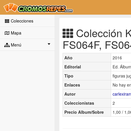
Colecciones
Colección K
Mapa
FS064F, FS06
Menú
Año
2016
Editorial
Ed. Álbu
Tipo
figuras j
Enlaces
No hay en
Autor
carlexira
Coleccionistas
2
Precio Album/Sobre
1,00 / 1,0