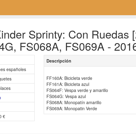
inder Sprinty: Con Ruedas 
4G, FS068A, FS069A - 2016
Descripción
mes españoles
FF160A: Bicicleta verde
uguetes
FF161A: Bicicleta azul
laces
FS064F: Vespa verde y amarillo
FS064G: Vespa azul
m
FS068A: Monopatín amarillo
FS069A: Monopatin Verde
0 €