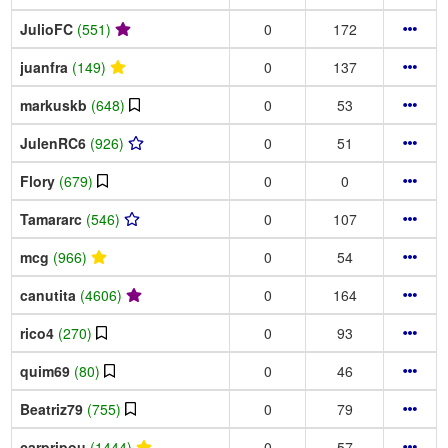
JulioFC
(551)
0
172
juanfra
(149)
0
137
markuskb
(648)
0
53
JulenRC6
(926)
0
51
Flory
(679)
0
0
Tamararc
(546)
0
107
mcg
(966)
0
54
canutita
(4606)
0
164
rico4
(270)
0
93
quim69
(80)
0
46
Beatriz79
(755)
0
79
carpripou
(1444)
0
57