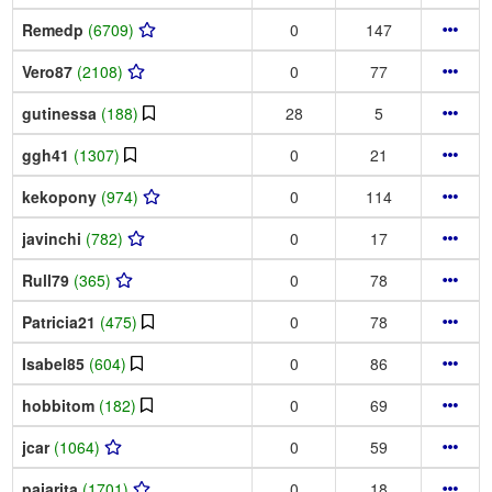
Remedp
(6709)
0
147
Vero87
(2108)
0
77
gutinessa
(188)
28
5
ggh41
(1307)
0
21
kekopony
(974)
0
114
javinchi
(782)
0
17
Rull79
(365)
0
78
Patricia21
(475)
0
78
Isabel85
(604)
0
86
hobbitom
(182)
0
69
jcar
(1064)
0
59
pajarita
(1701)
0
18