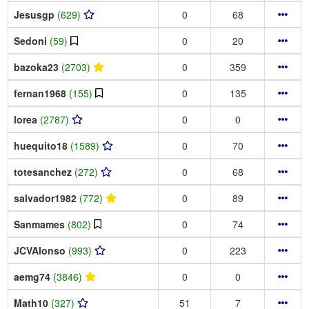
Jesusgp
(629)
0
68
Sedoni
(59)
0
20
bazoka23
(2703)
0
359
fernan1968
(155)
0
135
lorea
(2787)
0
0
huequito18
(1589)
0
70
totesanchez
(272)
0
68
salvador1982
(772)
0
89
Sanmames
(802)
0
74
JCVAlonso
(993)
0
223
aemg74
(3846)
0
0
Math10
(327)
51
7