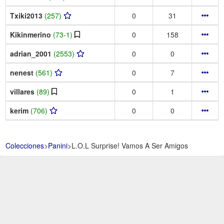
Txiki2013
(257)
0
31
Kikinmerino
(73-1)
0
158
adrian_2001
(2553)
0
0
nenest
(561)
0
7
villares
(89)
0
1
kerim
(706)
0
0
Colecciones
>
Panini
>
L.O.L Surprise! Vamos A Ser Amigos