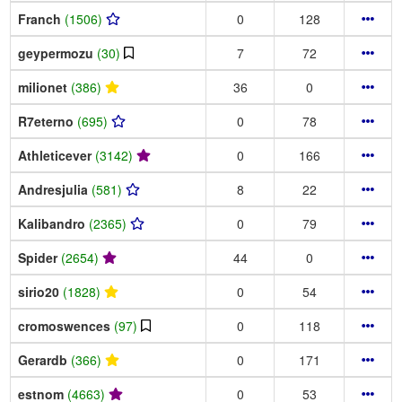
Franch
(1506)
0
128
geypermozu
(30)
7
72
milionet
(386)
36
0
R7eterno
(695)
0
78
Athleticever
(3142)
0
166
Andresjulia
(581)
8
22
Kalibandro
(2365)
0
79
Spider
(2654)
44
0
sirio20
(1828)
0
54
cromoswences
(97)
0
118
Gerardb
(366)
0
171
estnom
(4663)
0
53