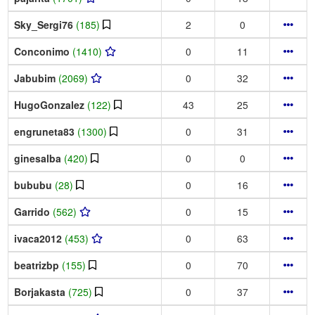
Sky_Sergi76
(185)
2
0
Conconimo
(1410)
0
11
Jabubim
(2069)
0
32
HugoGonzalez
(122)
43
25
engruneta83
(1300)
0
31
ginesalba
(420)
0
0
bububu
(28)
0
16
Garrido
(562)
0
15
ivaca2012
(453)
0
63
beatrizbp
(155)
0
70
Borjakasta
(725)
0
37