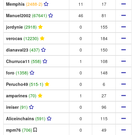
Memphis
(2488-2)
11
17
Manuel2002
(67641)
46
81
jordynie
(2918)
0
155
verocas
(12230)
0
184
dianaval23
(437)
0
150
Churruca11
(558)
1
108
foro
(1358)
0
148
Perucho49
(515-1)
0
6
amparines
(70)
1
27
ireiser
(91)
0
96
Aliceinchains
(591)
0
115
mpm76
(706)
0
49