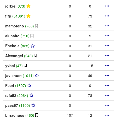
jortxe
(373)
0
0
fjfp
(51361)
0
73
mamoreno
(768)
0
32
al0nsito
(710)
0
5
Enekola
(825)
0
31
Alexangel
(246)
0
21
yvbal
(47)
0
115
javichuet
(1011)
0
49
Feeri
(1607)
0
0
rafa52
(2064)
0
78
paes67
(1100)
0
1
birrachuss
(460)
107
12