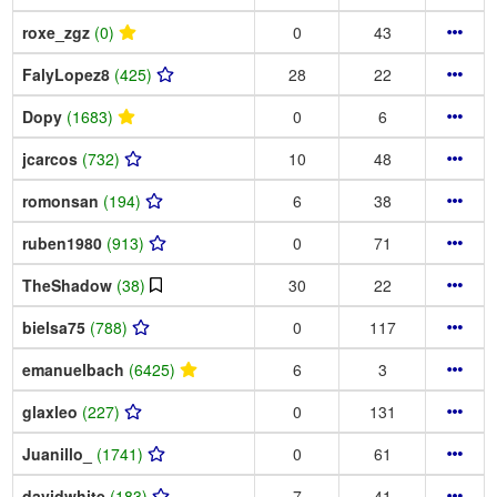
roxe_zgz
(0)
0
43
FalyLopez8
(425)
28
22
Dopy
(1683)
0
6
jcarcos
(732)
10
48
romonsan
(194)
6
38
ruben1980
(913)
0
71
TheShadow
(38)
30
22
bielsa75
(788)
0
117
emanuelbach
(6425)
6
3
glaxleo
(227)
0
131
Juanillo_
(1741)
0
61
davidwhite
(183)
7
41