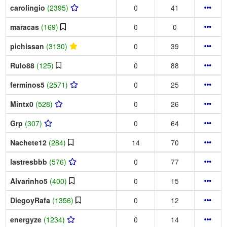
carolingio
(2395)
0
41
maracas
(169)
0
0
pichissan
(3130)
0
39
Rulo88
(125)
0
88
ferminos5
(2571)
0
25
Mintx0
(528)
0
26
Grp
(307)
0
64
Nachete12
(284)
14
70
lastresbbb
(576)
0
77
Alvarinho5
(400)
0
15
DiegoyRafa
(1356)
0
12
energyze
(1234)
0
14