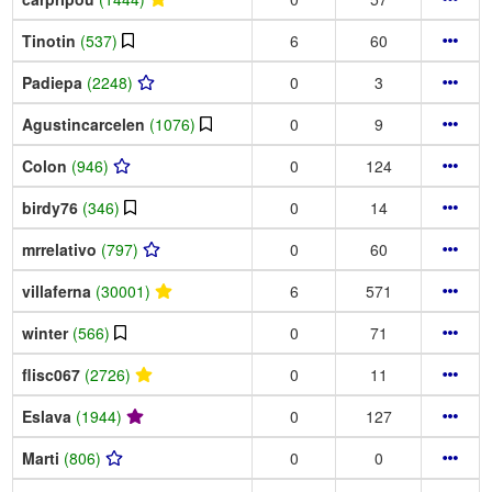
Tinotin
(537)
6
60
Padiepa
(2248)
0
3
Agustincarcelen
(1076)
0
9
Colon
(946)
0
124
birdy76
(346)
0
14
mrrelativo
(797)
0
60
villaferna
(30001)
6
571
winter
(566)
0
71
flisc067
(2726)
0
11
Eslava
(1944)
0
127
Marti
(806)
0
0