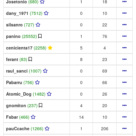
Josetonio
(680)
1
18
dany_1971
(7512)
0
10
silsanro
(727)
0
22
panino
(25552)
1
76
cenicienta17
(2258)
5
4
ferant
(83)
8
23
raul_sanci
(1007)
0
69
Pabarru
(756)
0
66
Atomic_Dog
(1482)
0
26
gnomiton
(237)
4
20
Fsbar
(466)
14
10
pauCcache
(1266)
1
206