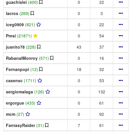
guachislei
(400)
0
22
lacros
(269)
0
3
iceg0909
(821)
0
22
Presi
(21871)
0
54
juanito78
(228)
43
37
RabanalMonroy
(571)
0
16
Fernanpopi
(12)
18
32
casensc
(1711)
0
53
sergiomalaga
(126)
0
132
ergorgue
(433)
0
61
mcm
(27)
0
92
FantasyRaider
(31)
7
61