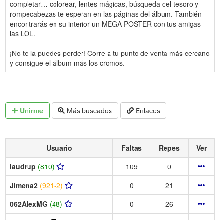
completar… colorear, lentes mágicas, búsqueda del tesoro y
rompecabezas te esperan en las páginas del álbum. También
encontrarás en su interior un MEGA POSTER con tus amigas
las LOL.
¡No te la puedes perder! Corre a tu punto de venta más cercano
y consigue el álbum más los cromos.
Unirme
Más buscados
Enlaces
Usuario
Faltas
Repes
Ver
laudrup
(810)
109
0
Jimena2
(921-2)
0
21
062AlexMG
(48)
0
26