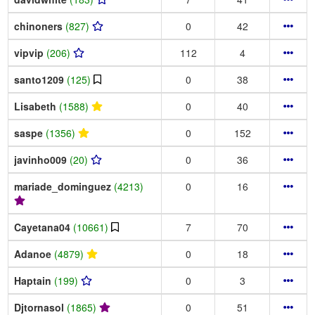
chinoners
(827)
0
42
vipvip
(206)
112
4
santo1209
(125)
0
38
Lisabeth
(1588)
0
40
saspe
(1356)
0
152
javinho009
(20)
0
36
mariade_dominguez
(4213)
0
16
Cayetana04
(10661)
7
70
Adanoe
(4879)
0
18
Haptain
(199)
0
3
Djtornasol
(1865)
0
51