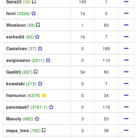
Saira23
(36)
145
1
ferni
(3324)
14
0
Wereleon
(59)
1
83
esther83
(93)
16
7
Castelvan
(37)
0
189
sergioastur
(2211)
0
110
Gadi03
(267)
34
80
kowalski
(215)
0
7
franturon
(6379)
0
34
patomas67
(3161-1)
0
119
Manoly
(682)
3
53
mapa_ines
(182)
2
38