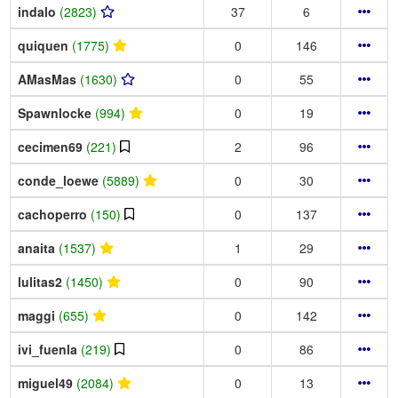
indalo
(2823)
37
6
quiquen
(1775)
0
146
AMasMas
(1630)
0
55
Spawnlocke
(994)
0
19
cecimen69
(221)
2
96
conde_loewe
(5889)
0
30
cachoperro
(150)
0
137
anaita
(1537)
1
29
lulitas2
(1450)
0
90
maggi
(655)
0
142
ivi_fuenla
(219)
0
86
miguel49
(2084)
0
13