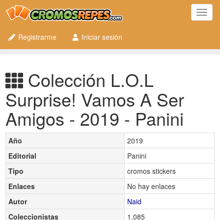
Toggl
navig
Registrarme
Iniciar sesión
Colección L.O.L
Surprise! Vamos A Ser
Amigos - 2019 - Panini
Año
2019
Editorial
Panini
Tipo
cromos stickers
Enlaces
No hay enlaces
Autor
Naid
Coleccionistas
1.085