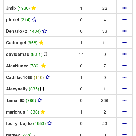
Jmlb
(1930)
1
22
pluriel
(214)
0
4
Denario72
(1434)
0
33
Catlongel
(968)
1
11
davidarnau
(83-1)
14
0
AlexNunez
(736)
0
7
Cadillac1088
(110)
1
0
Alexynelly
(635)
0
1
Tania_85
(996)
0
236
marichus
(1336)
1
2
feo_y_bajito
(1953)
0
23
ratm42
(288)
0
0