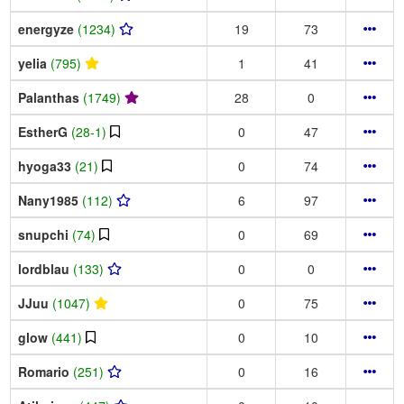
energyze
(1234)
19
73
yelia
(795)
1
41
Palanthas
(1749)
28
0
EstherG
(28-1)
0
47
hyoga33
(21)
0
74
Nany1985
(112)
6
97
snupchi
(74)
0
69
lordblau
(133)
0
0
JJuu
(1047)
0
75
glow
(441)
0
10
Romario
(251)
0
16