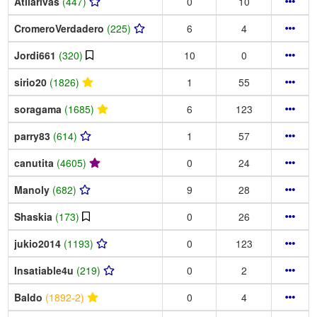
Atilarivas
(447)
0
10
CromeroVerdadero
(225)
6
4
Jordi661
(320)
10
0
sirio20
(1826)
1
55
soragama
(1685)
6
123
parry83
(614)
1
57
canutita
(4605)
0
24
Manoly
(682)
9
28
Shaskia
(173)
0
26
jukio2014
(1193)
0
123
Insatiable4u
(219)
0
2
Baldo
(1892-2)
0
4