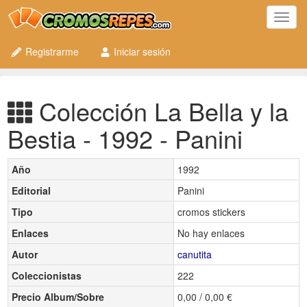
Toggl
navig
Registrarme
Iniciar sesión
Colección La Bella y la
Bestia - 1992 - Panini
Año
1992
Editorial
Panini
Tipo
cromos stickers
Enlaces
No hay enlaces
Autor
canutita
Coleccionistas
222
Precio Album/Sobre
0,00 / 0,00 €