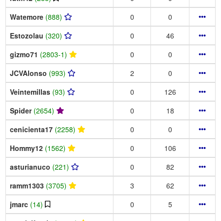
Watemore
(888)
0
0
Estozolau
(320)
0
46
gizmo71
(2803-1)
0
0
JCVAlonso
(993)
2
0
Veintemillas
(93)
0
126
Spider
(2654)
0
18
cenicienta17
(2258)
0
0
Hommy12
(1562)
0
106
asturianuco
(221)
0
82
ramm1303
(3705)
3
62
jmarc
(14)
0
5