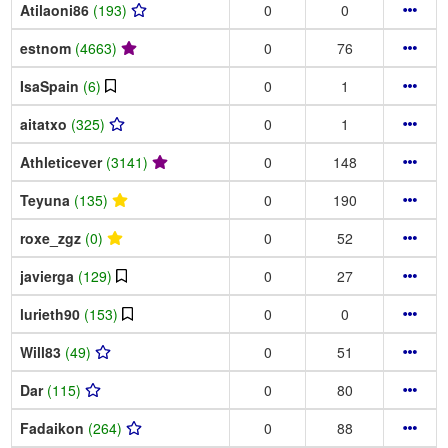
Atilaoni86
(193)
0
0
estnom
(4663)
0
76
IsaSpain
(6)
0
1
aitatxo
(325)
0
1
Athleticever
(3141)
0
148
Teyuna
(135)
0
190
roxe_zgz
(0)
0
52
javierga
(129)
0
27
lurieth90
(153)
0
0
Will83
(49)
0
51
Dar
(115)
0
80
Fadaikon
(264)
0
88