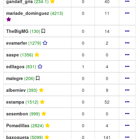
gandalf_gris
(234-1)
0
40
mariade_dominguez
(4213)
0
11
TheBigMG
(130)
0
14
evamarfer
(1279)
0
2
saspe
(1356)
0
0
edllagos
(831)
1
4
malegre
(206)
0
0
alberniev
(393)
0
9
estampa
(1512)
0
52
sesembon
(999)
0
0
Pomadillas
(2824)
0
4
baxoqueta
(5099)
0
141