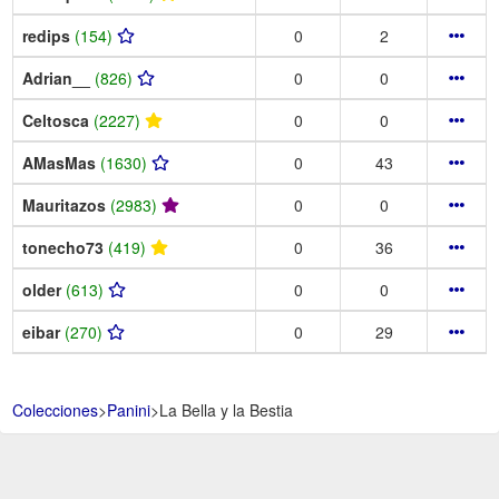
redips
(154)
0
2
Adrian__
(826)
0
0
Celtosca
(2227)
0
0
AMasMas
(1630)
0
43
Mauritazos
(2983)
0
0
tonecho73
(419)
0
36
older
(613)
0
0
eibar
(270)
0
29
Colecciones
>
Panini
>
La Bella y la Bestia