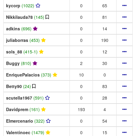
kycorp
(1022)
0
65
Nikkilauda78
(145)
0
81
adkins
(696)
0
14
juliaborras
(453)
0
190
sols_88
(415-1)
0
12
Buggy
(810)
2
30
EnriquePalacios
(373)
10
0
Betty90
(24)
0
83
scutella1967
(591)
0
28
Davidprem
(161)
193
4
Elmercenario
(322)
0
54
Valentinoec
(1479)
0
15