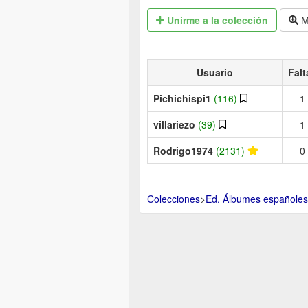
Unirme
a la colección
M
Usuario
Falt
Pichichispi1
(116)
1
villariezo
(39)
1
Rodrigo1974
(2131)
0
Colecciones
>
Ed. Álbumes españoles