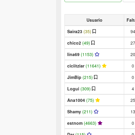
Usuario
Falt
Saira23
(35)
9
chico2
(49)
2
lina69
(1153)
2
ciciitziar
(11641)
0
JimBip
(215)
0
Logui
(309)
4
Ana1004
(75)
2
Shamy
(211)
1
estnom
(4663)
0
Dar
(115)
0