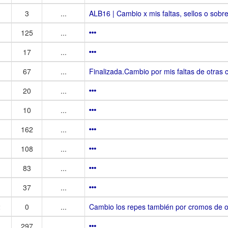
3
...
ALB16 | Cambio x mis faltas, sellos o sobre
125
...
17
...
67
...
Finalizada.Cambio por mis faltas de otras 
20
...
10
...
162
...
108
...
83
...
37
...
2
0
...
Cambio los repes también por cromos de ot
297
...