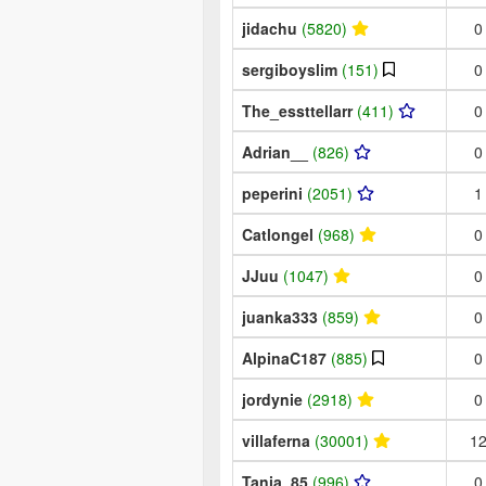
jidachu
(5820)
0
sergiboyslim
(151)
0
The_essttellarr
(411)
0
Adrian__
(826)
0
peperini
(2051)
1
Catlongel
(968)
0
JJuu
(1047)
0
juanka333
(859)
0
AlpinaC187
(885)
0
jordynie
(2918)
0
villaferna
(30001)
1
Tania_85
(996)
0