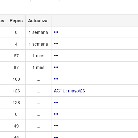
as
Repes
Actualiza.
4
0
1 semana
7
4
1 semana
0
67
1 mes
87
1 mes
100
...
126
...
ACTU: mayo/26
5
128
...
3
0
...
49
...
45
...