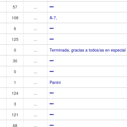
57
...
108
...
A-7,
6
...
125
...
0
...
Terminada, gracias a todos/as en especial
30
...
0
...
1
...
Panini
124
...
3
...
121
...
68
...