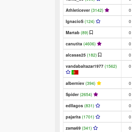
Athleticever
(3142)
0
IgnacioS
(124)
0
Martab
(89)
0
canutita
(4606)
0
alcasas25
(182)
0
vandabaltazar1977
(1562)
0
alberniev
(394)
0
Spider
(2654)
0
edllagos
(831)
0
pajarita
(1701)
0
zama69
(341)
0