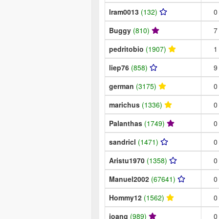
lram0013
(132)
0
Buggy
(810)
7
pedritobio
(1907)
1
liep76
(858)
9
german
(3175)
0
marichus
(1336)
0
Palanthas
(1749)
0
sandricl
(1471)
0
Aristu1970
(1358)
0
Manuel2002
(67641)
0
Hommy12
(1562)
0
joanq
(989)
0