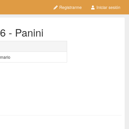
Registrarme
Iniciar sesión
6 - Panini
rmario