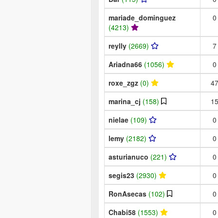
mariade_dominguez
0
(4213)
reylly
(2669)
7
Ariadna66
(1056)
0
roxe_zgz
(0)
4
marina_cj
(158)
1
nielae
(109)
0
lemy
(2182)
0
asturianuco
(221)
0
segis23
(2930)
0
RonAsecas
(102)
0
Chabi58
(1553)
0