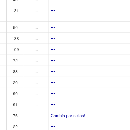
131
...
50
...
138
...
7
109
...
5
72
...
83
...
20
...
90
...
91
...
76
...
Cambio por sellos!
22
...