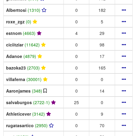
Alberttosi
(1310)
0
182
roxe_zgz
(0)
0
5
estnom
(4663)
4
29
ciciitziar
(11642)
0
98
Adanoe
(4879)
0
17
bazoka23
(2703)
0
165
villaferna
(30001)
0
0
Aaronjames
(348)
0
14
salvaburgos
(2722-1)
25
0
Athleticever
(3142)
0
9
rugatasartico
(2950)
0
70