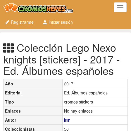
Toggl
navig
Registrarme
Iniciar sesión
Colección Lego Nexo
knights [stickers] - 2017 -
Ed. Álbumes españoles
Año
2017
Editorial
Ed. Álbumes españoles
Tipo
cromos stickers
Enlaces
No hay enlaces
Autor
lirin
Coleccionistas
56