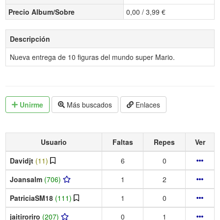
Precio Album/Sobre
0,00 / 3,99 €
Descripción
Nueva entrega de 10 figuras del mundo super Mario.
Unirme
Más buscados
Enlaces
Usuario
Faltas
Repes
Ver
Davidjt
(11)
6
0
Joansalm
(706)
1
2
PatriciaSM18
(111)
1
0
jaitiroriro
(207)
0
1