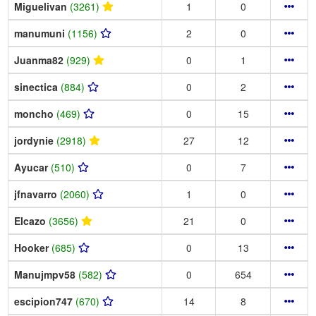
Miguelivan
(3261)
1
0
manumuni
(1156)
2
0
Juanma82
(929)
0
1
sinectica
(884)
0
2
moncho
(469)
0
15
jordynie
(2918)
27
12
Ayucar
(510)
0
7
jfnavarro
(2060)
1
0
Elcazo
(3656)
21
0
Hooker
(685)
0
13
Manujmpv58
(582)
0
654
escipion747
(670)
14
8