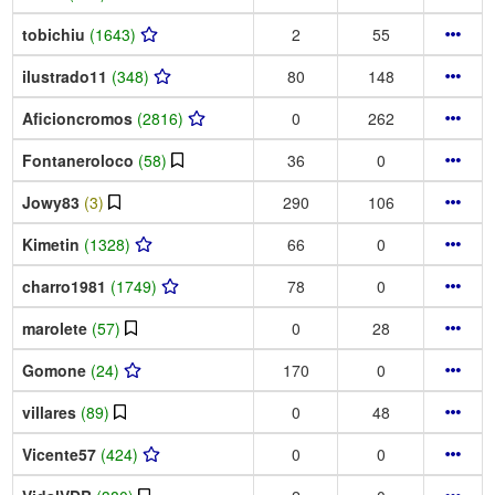
tobichiu
(1643)
2
55
ilustrado11
(348)
80
148
Aficioncromos
(2816)
0
262
Fontaneroloco
(58)
36
0
Jowy83
(3)
290
106
Kimetin
(1328)
66
0
charro1981
(1749)
78
0
marolete
(57)
0
28
Gomone
(24)
170
0
villares
(89)
0
48
Vicente57
(424)
0
0