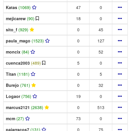
Katas
(1069)
47
0
mejicarew
(90)
18
0
sito_f
(929)
0
45
paula_mago
(1523)
0
127
moncix
(84)
0
52
cuenca2003
(489)
5
0
Titan
(1181)
0
5
Burejo
(761)
0
32
Logaor
(756)
19
0
marcus2121
(2638)
0
513
mcm
(27)
73
0
pajarracos7
(131)
0
75