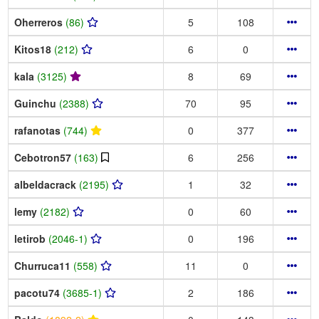
Oherreros
(86)
5
108
Kitos18
(212)
6
0
kala
(3125)
8
69
Guinchu
(2388)
70
95
rafanotas
(744)
0
377
Cebotron57
(163)
6
256
albeldacrack
(2195)
1
32
lemy
(2182)
0
60
letirob
(2046-1)
0
196
Churruca11
(558)
11
0
pacotu74
(3685-1)
2
186