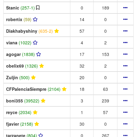
Stanic
(257-1)
0
189
robertix
(59)
14
0
Diakhabyshiny
(635-2)
57
0
viana
(1022)
4
2
agogar
(1838)
17
153
obelix69
(1326)
32
2
Zuljin
(500)
20
0
CFPalenciaSiempre
(2104)
18
63
boni355
(39522)
3
239
reyce
(2034)
1
57
fjavier
(2158)
30
0
tarzanete
(804)
0
267