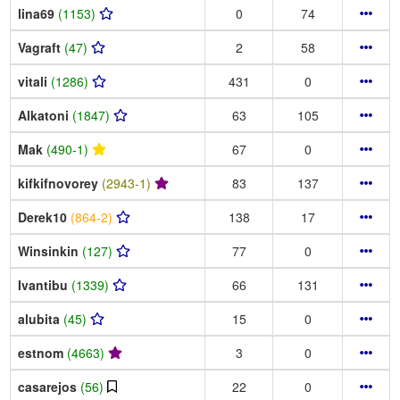
lina69
(1153)
0
74
Vagraft
(47)
2
58
vitali
(1286)
431
0
Alkatoni
(1847)
63
105
Mak
(490-1)
67
0
kifkifnovorey
(2943-1)
83
137
Derek10
(864-2)
138
17
Winsinkin
(127)
77
0
Ivantibu
(1339)
66
131
alubita
(45)
15
0
estnom
(4663)
3
0
casarejos
(56)
22
0