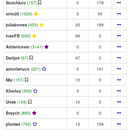
Stoichkov
(157)
0
179
sirio20
(1826)
5
50
juliaborras
(453)
20
189
IvanFB
(652)
66
0
Athleticever
(3141)
0
0
Darijos
(67)
67
0
asturianuco
(221)
0
131
Nbr
(157)
10
0
Kharloz
(555)
5
0
Urisk
(109)
10
5
Braych
(885)
0
0
plumas
(792)
12
194