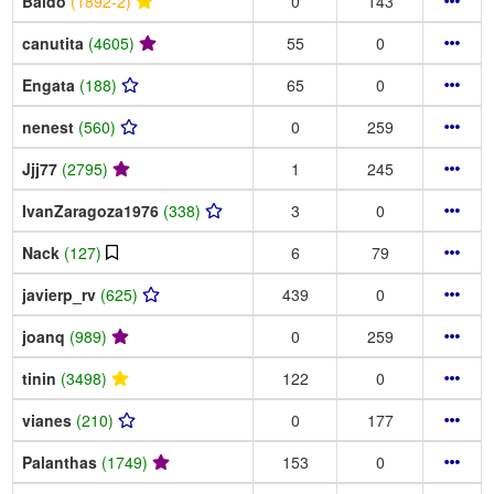
Baldo
(1892-2)
0
143
canutita
(4605)
55
0
Engata
(188)
65
0
nenest
(560)
0
259
Jjj77
(2795)
1
245
IvanZaragoza1976
(338)
3
0
Nack
(127)
6
79
javierp_rv
(625)
439
0
joanq
(989)
0
259
tinin
(3498)
122
0
vianes
(210)
0
177
Palanthas
(1749)
153
0