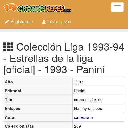
Toggl
navig
Registrarme
Iniciar sesión
Colección Liga 1993-94
- Estrellas de la liga
[oficial] - 1993 - Panini
Año
1993
Editorial
Panini
Tipo
cromos stickers
Enlaces
No hay enlaces
Autor
carlexiram
Coleccionistas
269