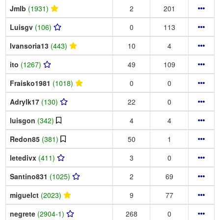
Jmlb
(1931)
2
201
Luisgv
(106)
0
113
Ivansoria13
(443)
10
4
ito
(1267)
49
109
Fraisko1981
(1018)
0
0
Adrylk17
(130)
22
0
luisgon
(342)
4
4
Redon85
(381)
50
1
letedivx
(411)
3
0
Santino831
(1025)
2
69
miguelct
(2023)
9
77
negrete
(2904-1)
268
0