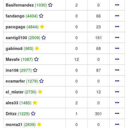
Basifernandez
(1030)
2
0
fandango
(4404)
0
66
pacogago
(4844)
0
23
santigil100
(2509)
0
161
gabimo8
(983)
0
68
Mavafe
(1087)
12
0
ina108
(2977)
0
87
evamarfer
(1279)
0
0
el_mister
(2730)
0
12
ales33
(1480)
2
0
Dritzz
(1225)
1
301
monta21
(2839)
0
0