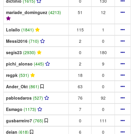
dictinio
(1615)
0
130
mariade_dominguez
(4213)
51
12
Lolailo
(1841)
115
1
Messi2016
(710)
2
0
segis23
(2930)
0
180
pichi_alonso
(445)
2
9
regpk
(531)
18
0
Ander_Okt
(861)
63
0
pablosdaros
(527)
76
92
Esmago
(1173)
7
0
gusbarreiro7
(765)
0
111
deian
(618)
6
0