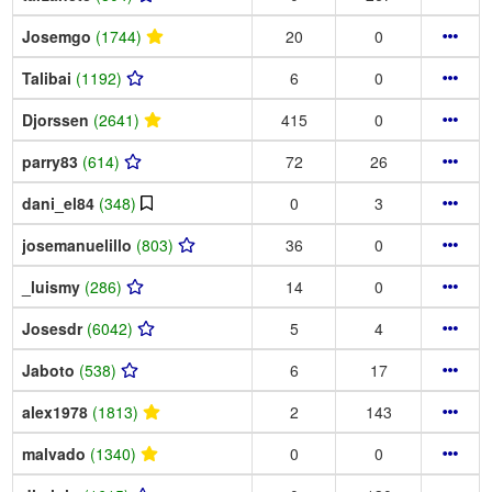
Josemgo
(1744)
20
0
Talibai
(1192)
6
0
Djorssen
(2641)
415
0
parry83
(614)
72
26
dani_el84
(348)
0
3
josemanuelillo
(803)
36
0
_luismy
(286)
14
0
Josesdr
(6042)
5
4
Jaboto
(538)
6
17
alex1978
(1813)
2
143
malvado
(1340)
0
0