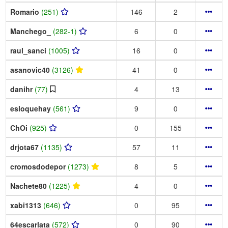
Romario
(251)
146
2
Manchego_
(282-1)
6
0
raul_sanci
(1005)
16
0
asanovic40
(3126)
41
0
danihr
(77)
4
13
esloquehay
(561)
9
0
ChOi
(925)
0
155
drjota67
(1135)
57
11
cromosdodepor
(1273)
8
5
Nachete80
(1225)
4
0
xabi1313
(646)
0
95
64escarlata
(572)
0
90