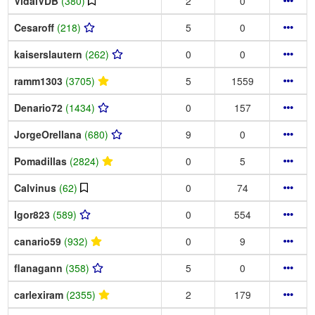
VidalVDB
(380)
2
0
Cesaroff
(218)
5
0
kaiserslautern
(262)
0
0
ramm1303
(3705)
5
1559
Denario72
(1434)
0
157
JorgeOrellana
(680)
9
0
Pomadillas
(2824)
0
5
Calvinus
(62)
0
74
Igor823
(589)
0
554
canario59
(932)
0
9
flanagann
(358)
5
0
carlexiram
(2355)
2
179