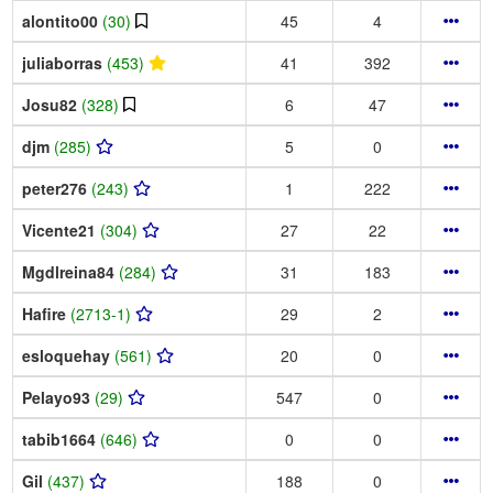
alontito00
(30)
45
4
juliaborras
(453)
41
392
Josu82
(328)
6
47
djm
(285)
5
0
peter276
(243)
1
222
Vicente21
(304)
27
22
Mgdlreina84
(284)
31
183
Hafire
(2713-1)
29
2
esloquehay
(561)
20
0
Pelayo93
(29)
547
0
tabib1664
(646)
0
0
Gil
(437)
188
0