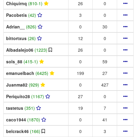
Chiquirnq
(810-1)
26
0
Pacobetis
(42)
3
0
Adrian__
(826)
0
30
bittortxus
(26)
12
0
Albadalejo06
(1223)
26
0
sols_88
(415-1)
0
59
emanuelbach
(6425)
199
27
Juanma82
(929)
0
427
Periquito28
(1167)
27
0
tastetus
(351)
19
7
caco1944
(1870)
0
41
belcrack46
(166)
0
3