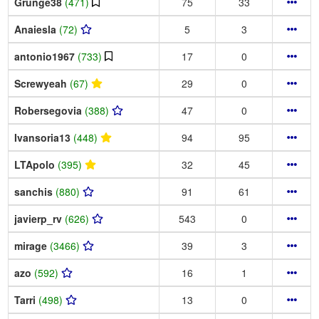
Grunge38
(471)
75
33
Anaiesla
(72)
5
3
antonio1967
(733)
17
0
Screwyeah
(67)
29
0
Robersegovia
(388)
47
0
Ivansoria13
(448)
94
95
LTApolo
(395)
32
45
sanchis
(880)
91
61
javierp_rv
(626)
543
0
mirage
(3466)
39
3
azo
(592)
16
1
Tarri
(498)
13
0