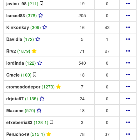
javixu_98
(211)
19
0
Ismael83
(376)
205
0
Kinkonkay
(309)
16
43
Davidla
(172)
5
1
Rrv2
(1879)
71
27
lordinda
(122)
540
0
Cracie
(100)
18
0
cromosdodepor
(1273)
7
0
drjota67
(1135)
24
0
Mazame
(570)
18
0
etxeberria83
(128-1)
3
0
Perucho49
(515-1)
78
37