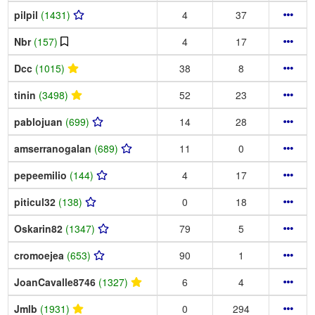
pilpil
(1431)
4
37
Nbr
(157)
4
17
Dcc
(1015)
38
8
tinin
(3498)
52
23
pablojuan
(699)
14
28
amserranogalan
(689)
11
0
pepeemilio
(144)
4
17
piticul32
(138)
0
18
Oskarin82
(1347)
79
5
cromoejea
(653)
90
1
JoanCavalle8746
(1327)
6
4
Jmlb
(1931)
0
294