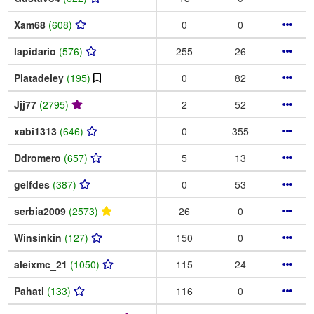
Xam68
(608)
0
0
lapidario
(576)
255
26
Platadeley
(195)
0
82
Jjj77
(2795)
2
52
xabi1313
(646)
0
355
Ddromero
(657)
5
13
gelfdes
(387)
0
53
serbia2009
(2573)
26
0
Winsinkin
(127)
150
0
aleixmc_21
(1050)
115
24
Pahati
(133)
116
0