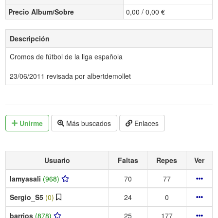
Precio Album/Sobre
0,00 / 0,00 €
Descripción
Cromos de fútbol de la liga española
23/06/2011 revisada por albertdemollet
Unirme
Más buscados
Enlaces
Usuario
Faltas
Repes
Ver
Iamyasali
(968)
70
77
Sergio_S5
(0)
24
0
barrios
(878)
25
177