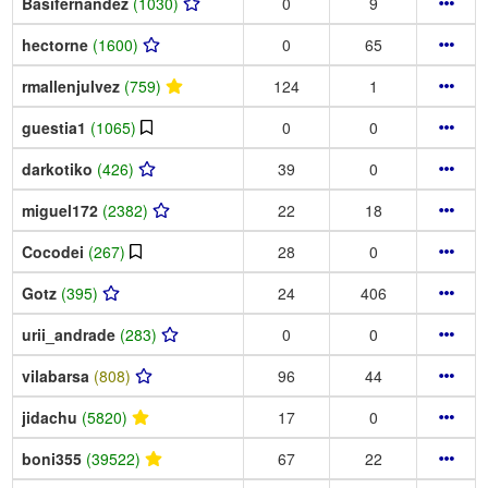
Basifernandez
(1030)
0
9
hectorne
(1600)
0
65
rmallenjulvez
(759)
124
1
guestia1
(1065)
0
0
darkotiko
(426)
39
0
miguel172
(2382)
22
18
Cocodei
(267)
28
0
Gotz
(395)
24
406
urii_andrade
(283)
0
0
vilabarsa
(808)
96
44
jidachu
(5820)
17
0
boni355
(39522)
67
22