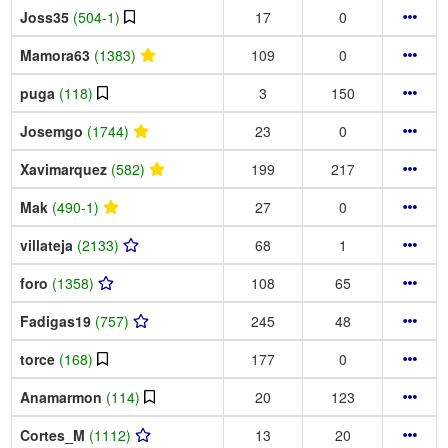
Joss35
(504-1)
17
0
Mamora63
(1383)
109
0
puga
(118)
3
150
Josemgo
(1744)
23
0
Xavimarquez
(582)
199
217
Mak
(490-1)
27
0
villateja
(2133)
68
1
foro
(1358)
108
65
Fadigas19
(757)
245
48
torce
(168)
177
0
Anamarmon
(114)
20
123
Cortes_M
(1112)
13
20