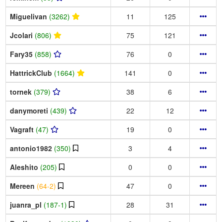
Miguelivan
(3262)
11
125
Jcolari
(806)
75
121
Fary35
(858)
76
0
HattrickClub
(1664)
141
0
tornek
(379)
38
6
danymoreti
(439)
22
12
Vagraft
(47)
19
0
antonio1982
(350)
3
4
Aleshito
(205)
0
0
Mereen
(64-2)
47
0
juanra_pl
(187-1)
28
31