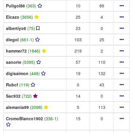
Puligol86
(363)
10
89
Elcazo
(3656)
25
4
albertiyo6
(75)
23
0
diegol
(661-1)
103
25
hammer72
(1846)
219
2
sanorte
(5395)
57
110
digisaimon
(449)
19
132
Rubcf
(119)
0
43
Sac932
(722)
14
0
alemania99
(2098)
5
113
CromoBlanco1902
(336-1)
15
0