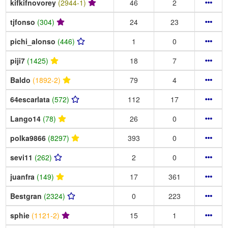
kifkifnovorey
(2944-1)
46
2
tjfonso
(304)
24
23
pichi_alonso
(446)
1
0
piji7
(1425)
18
7
Baldo
(1892-2)
79
4
64escarlata
(572)
112
17
Lango14
(78)
26
0
polka9866
(8297)
393
0
sevi11
(262)
2
0
juanfra
(149)
17
361
Bestgran
(2324)
0
223
sphie
(1121-2)
15
1