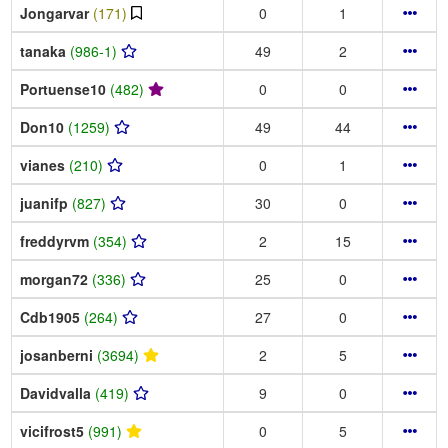
Jongarvar
(171)
0
1
tanaka
(986-1)
49
2
Portuense10
(482)
0
0
Don10
(1259)
49
44
vianes
(210)
0
1
juanifp
(827)
30
0
freddyrvm
(354)
2
15
morgan72
(336)
25
0
Cdb1905
(264)
27
0
josanberni
(3694)
2
5
Davidvalla
(419)
9
0
vicifrost5
(991)
0
5