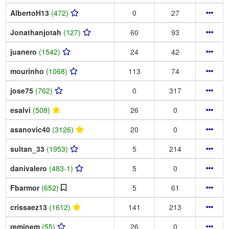
AlbertoH13
(472)
0
27
Jonathanjotah
(127)
60
93
juanero
(1542)
24
42
mourinho
(1068)
113
74
jose75
(762)
0
317
esalvi
(508)
26
0
asanovic40
(3126)
20
0
sultan_33
(1953)
5
214
danivalero
(483-1)
5
0
Fbarmor
(652)
5
61
crissaez13
(1612)
141
213
reminem
(55)
26
0