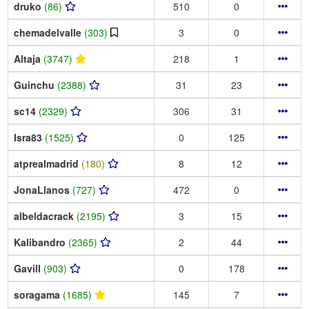
druko
(86)
510
0
chemadelvalle
(303)
3
0
Altaja
(3747)
218
1
Guinchu
(2388)
31
23
sc14
(2329)
306
31
Isra83
(1525)
0
125
atprealmadrid
(180)
8
12
JonaLlanos
(727)
472
0
albeldacrack
(2195)
3
15
Kalibandro
(2365)
2
44
Gavill
(903)
0
178
soragama
(1685)
145
7