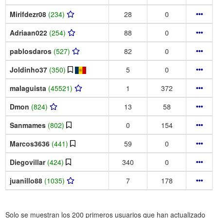
Mirifdezr08
(234)
28
0
Adriaan022
(254)
88
0
pablosdaros
(527)
82
0
Joldinho37
(350)
5
0
malaguista
(45521)
1
372
Dmon
(824)
13
58
Sanmames
(802)
0
154
Marcos3636
(441)
59
0
Diegovillar
(424)
340
0
juanillo88
(1035)
7
178
Solo se muestran los 200 primeros usuarios que han actualizado