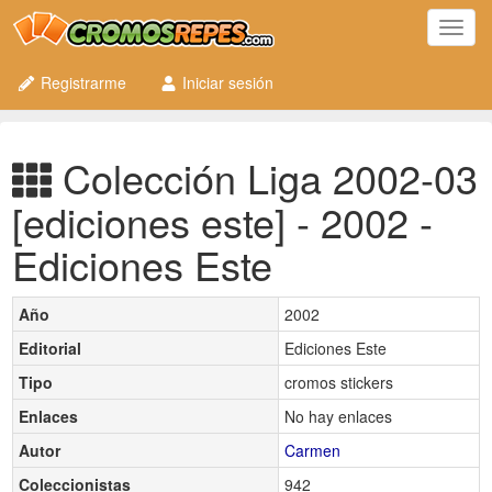
Toggl
navig
Registrarme
Iniciar sesión
Colección Liga 2002-03
[ediciones este] - 2002 -
Ediciones Este
Año
2002
Editorial
Ediciones Este
Tipo
cromos stickers
Enlaces
No hay enlaces
Autor
Carmen
Coleccionistas
942