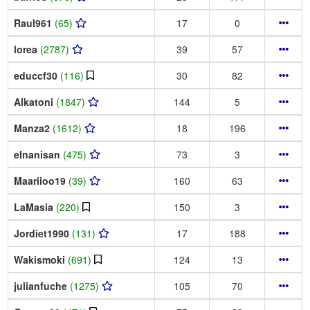
Raul961
(65)
17
0
lorea
(2787)
39
57
educcf30
(116)
30
82
Alkatoni
(1847)
144
5
Manza2
(1612)
18
196
elnanisan
(475)
73
3
Maariioo19
(39)
160
63
LaMasia
(220)
150
3
Jordiet1990
(131)
17
188
Wakismoki
(691)
124
13
julianfuche
(1275)
105
70